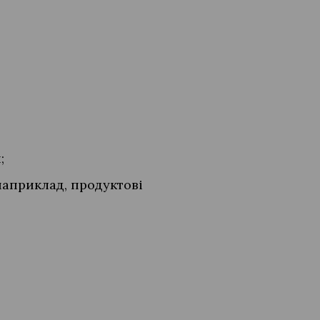
я;
наприклад, продуктові