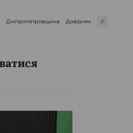
Дніпропетровщина
Довідник
іватися