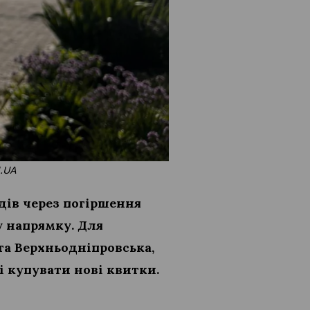
N.UA
ів через погіршення
у напрямку. Для
 та Верхньодніпровська,
 купувати нові квитки.