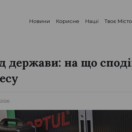
Новини
Корисне
Наші
Твоє Місто
ід держави: на що спод
есу
я 2026