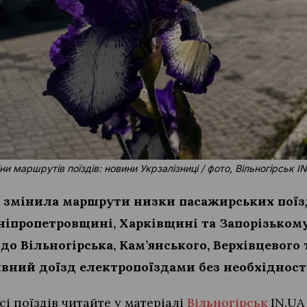
ни маршрутів поїздів: новини Укрзалізниці / фото, Вільногірськ I
 змінила маршрути низки пасажирських поїзд
Дніпропетровщині, Харківщині та Запорізьком
до Вільногірська, Кам’янського, Верхівцевого
вний доїзд електропоїздами без необхідності
сі поїздів читайте у матеріалі
Вільногірськ
IN.UA