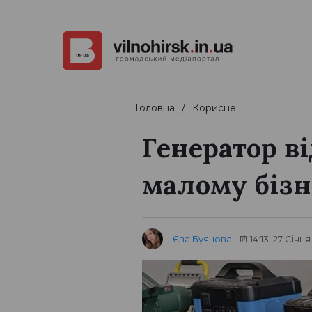
Головна
Корисне
Генератор в
малому бізн
Єва Буянова
14:13, 27 Січн