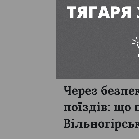
ТОП-5 портативних станцій: ві
ПІДПИСУЙТЕСЬ
корисне
Через безпе
поїздів: що 
Вільногірсь