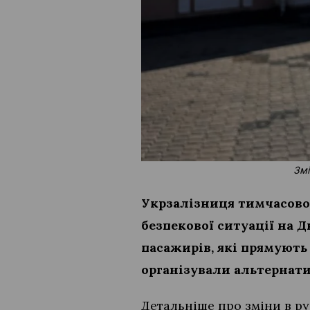
Змі
Укрзалізниця тимчасово
безпекової ситуації на 
пасажирів, які прямують 
організували альтернати
Детальніше про зміни в ру