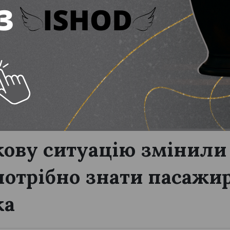
д 8 до 30 тисяч гривень
кову ситуацію змінил
потрібно знати пасажир
ка