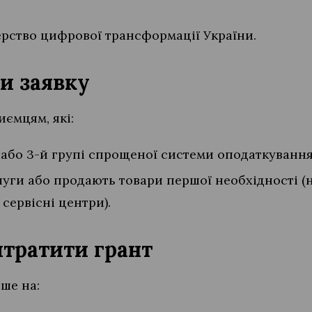
рство цифрової трансформації України.
и заявку
иємцям, які:
 або 3-й групі спрощеної системи оподаткуванн
луги або продають товари першої необхідності (
 сервісні центри).
итратити грант
ише на: