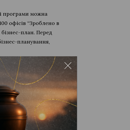
алі програми можна
 100 офісів “Зроблено в
 бізнес-план. Перед
бізнес-планування,
 будуть оголошені
жити за розвитком цієї
мі.