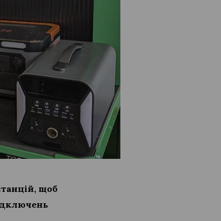
станцій, щоб
відключень