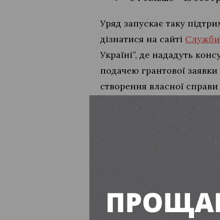
Уряд запускає таку підтри
дізнатися на сайті
Служби
Україні”, де нададуть кон
подачею грантової заявки 
створення власної справи 
Заявки на гранти можна бу
додатково.
Матеріал містить інформац
ініціативи та повідомляти 
Читайте також: