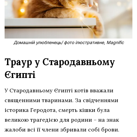
Домашній улюбленець/ фото ілюстративне, Magnific
Траур у Стародавньому
Єгипті
У Стародавньому Єгипті котів вважали
священними тваринами. За свідченнями
історика Геродота, смерть кішки була
великою трагедією для родини – на знак
жалоби всі її члени збривали собі брови.