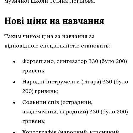
музичної школи Тетяна Логінова.
Нові ціни на навчання
Таким чином ціна за навчання за
відповідною спеціальністю становить:
Фортепiано, синтезатор 330 (було 200)
гривень;
Народнi iнструменти (гiтара) 330 (було
200) гривень;
Сольний спiв (естрадний,
академічний, народний) 330 (було 200)
гривень;
Хореографiя (народний, класичний,