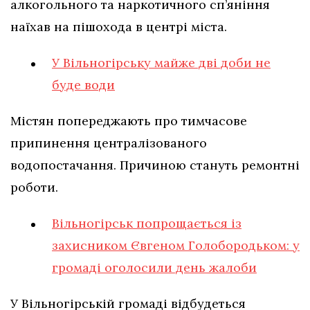
алкогольного та наркотичного сп’яніння
наїхав на пішохода в центрі міста.
У Вільногірську майже дві доби не
буде води
Містян попереджають про тимчасове
припинення централізованого
водопостачання. Причиною стануть ремонтні
роботи.
Вільногірськ попрощається із
захисником Євгеном Голобородьком: у
громаді оголосили день жалоби
У Вільногірській громаді відбудеться