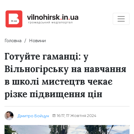
Головна
Новини
Готуйте гаманці: у
Вільногірську на навчання
в школі мистецтв чекає
різке підвищення цін
16:17, 17 Жовтня 2024
Дмитро Бойцун