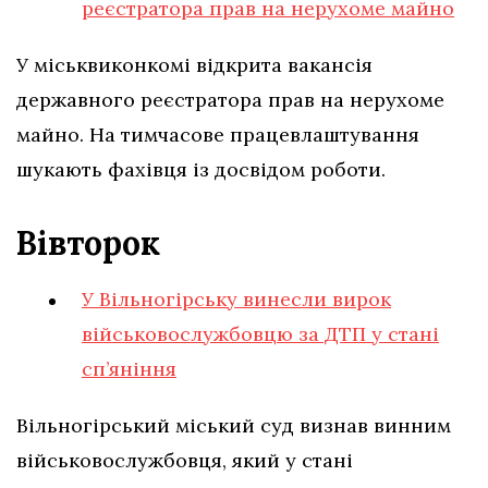
реєстратора прав на нерухоме майно
У міськвиконкомі відкрита вакансія
державного реєстратора прав на нерухоме
майно. На тимчасове працевлаштування
шукають фахівця із досвідом роботи.
Вівторок
У Вільногірську винесли вирок
військовослужбовцю за ДТП у стані
сп’яніння
Вільногірський міський суд визнав винним
військовослужбовця, який у стані