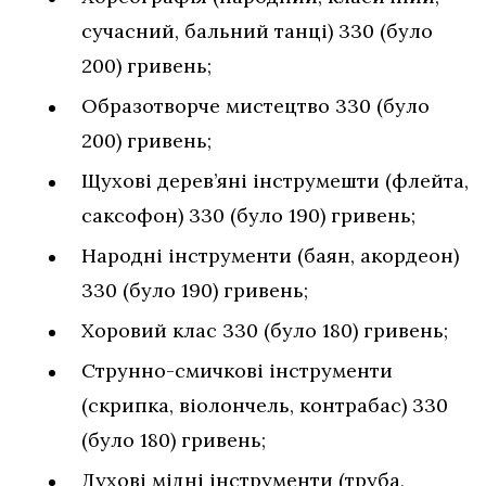
сучасний, бальний танці) 330 (було
200) гривень;
Образотворче мистецтво 330 (було
200) гривень;
Щуховi дерев’янi iнструмешти (флейта,
саксофон) 330 (було 190) гривень;
Народнi iнструменти (баян, акордеон)
330 (було 190) гривень;
Хоровий клас 330 (було 180) гривень;
Струнно-смичковi iнструменти
(скрипка, вiолончель, контрабас) 330
(було 180) гривень;
Дyxoвi мiднi iнструменти (труба,