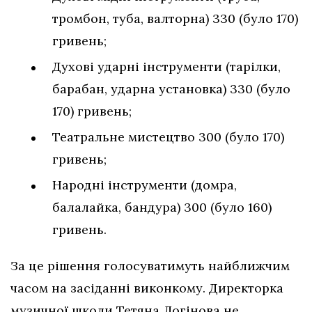
тромбон, туба, валторна) 330 (було 170)
гривень;
Дyxoвi ударнi iнструменти (тарiлки,
барабан, ударна установка) 330 (було
170) гривень;
Театральне мистецтво 300 (було 170)
гривень;
Народнi iнструменти (домра,
балалайка, бандура) 300 (було 160)
гривень.
За це рішення голосуватимуть найближчим
часом на засіданні виконкому. Директорка
музичної школи Тетяна Логінова не