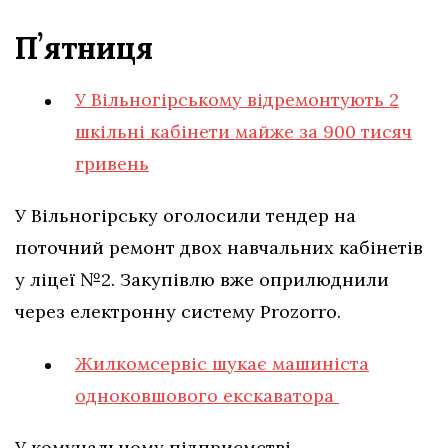
Пʼятниця
У Вільногірському відремонтують 2
шкільні кабінети майже за 900 тисяч
гривень
У Вільногірську оголосили тендер на
поточний ремонт двох навчальних кабінетів
у ліцеї №2. Закупівлю вже оприлюднили
через електронну систему Prozorro.
Жилкомсервіс шукає машиніста
одноковшового екскаватора
У комунальному підприємстві