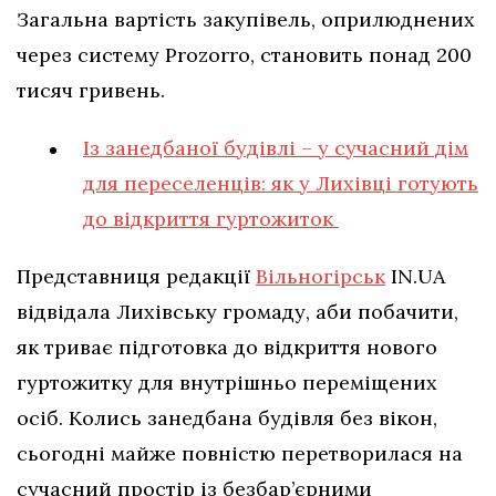
Загальна вартість закупівель, оприлюднених
через систему Prozorro, становить понад 200
тисяч гривень.
Із занедбаної будівлі – у сучасний дім
для переселенців: як у Лихівці готують
до відкриття гуртожиток
Представниця редакції
Вільногірськ
IN.UA
відвідала Лихівську громаду, аби побачити,
як триває підготовка до відкриття нового
гуртожитку для внутрішньо переміщених
осіб. Колись занедбана будівля без вікон,
сьогодні майже повністю перетворилася на
сучасний простір із безбар’єрними