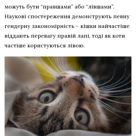
можуть бути “правшами” або “лівшами”.
Наукові спостереження демонструють певну
гендерну закономірність – кішки найчастіше
віддають перевагу правій лапі, тоді як коти
частіше користуються лівою.