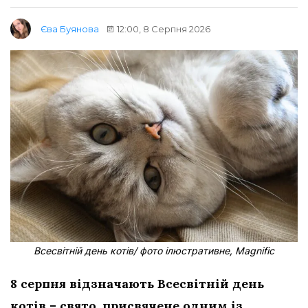
12:00, 8 Серпня 2026
Єва Буянова
Всесвітній день котів/ фото ілюстративне, Magnific
8 серпня відзначають Всесвітній день
котів – свято, присвячене одним із