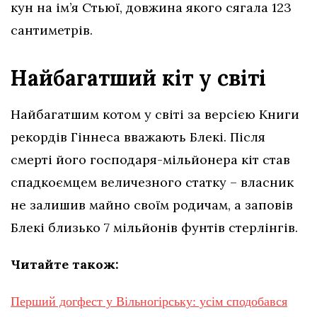
кун на ім’я Стьюї, довжина якого сягала 123
сантиметрів.
Найбагатший кіт у світі
Найбагатшим котом у світі за версією Книги
рекордів Гіннеса вважають Блекі. Після
смерті його господаря-мільйонера кіт став
спадкоємцем величезного статку – власник
не залишив майно своїм родичам, а заповів
Блекі близько 7 мільйонів фунтів стерлінгів.
Читайте також:
Перший догфест у Вільногірську: усім сподобався