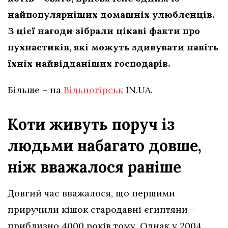
найпопулярніших домашніх улюбленців.
З цієї нагоди зібрали цікаві факти про
пухнастиків, які можуть здивувати навіть
їхніх найвідданіших господарів.
Більше – на
Вільногірськ
IN.UA.
Коти живуть поруч із
людьми набагато довше,
ніж вважалося раніше
Довгий час вважалося, що першими
приручили кішок стародавні єгиптяни –
приблизно 4000 років тому. Однак у 2004