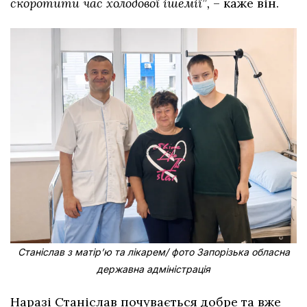
скоротити час холодової ішемії”,
– каже він.
Станіслав з матірʼю та лікарем/ фото Запорізька обласна
державна адміністрація
Наразі Станіслав почувається добре та вже