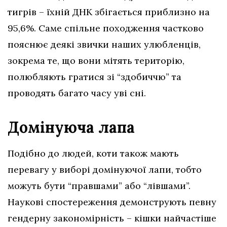
тигрів – їхній ДНК збігається приблизно на
95,6%. Саме спільне походження частково
пояснює деякі звички наших улюбленців,
зокрема те, що вони мітять територію,
полюбляють гратися зі “здобиччю” та
проводять багато часу уві сні.
Домінуюча лапа
Подібно до людей, коти також мають
перевагу у виборі домінуючої лапи, тобто
можуть бути “правшами” або “лівшами”.
Наукові спостереження демонструють певну
гендерну закономірність – кішки найчастіше