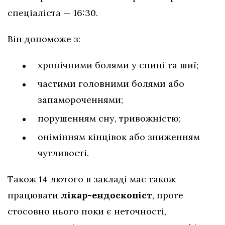
спеціаліста — 16:30.
Він допоможе з:
хронічними болями у спині та шиї;
частими головними болями або
запамороченнями;
порушенням сну, тривожністю;
онімінням кінцівок або зниженням
чутливості.
Також 14 лютого в закладі має також
працювати
лікар-ендоскопіст
, проте
стосовно нього поки є неточності,