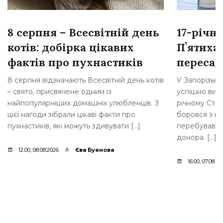
8 серпня – Всесвітній день
17-річн
котів: добірка цікавих
Пʼятиха
фактів про пухнастиків
переса
8 серпня відзначають Всесвітній день котів
У Запорізькій
– свято, присвячене одним із
успішно вик
найпопулярніших домашніх улюбленців. З
річному Стан
цієї нагоди зібрали цікаві факти про
боровся з н
пухнастиків, які можуть здивувати […]
перебував у 
донора. […]
12:00, 08.08.2026
Єва Буянова
16:00, 07.08.20