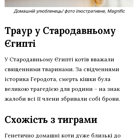
Домашній улюбленець/ фото ілюстративне, Magnific
Траур у Стародавньому
Єгипті
У Стародавньому Єгипті котів вважали
священними тваринами. За свідченнями
історика Геродота, смерть кішки була
великою трагедією для родини – на знак
жалоби всі її члени збривали собі брови.
Схожість з тиграми
Генетично домашні коти дуже близькі до