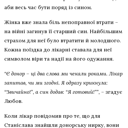
аби весь час бути поряд із сином.
Жінка вже знала біль непоправної втрати –
на війні загинув її старший син. Найбільшим
страхом для неї було втратити й молодшого.
Кожна поїздка до лікарні ставала для неї
символом віри та надії на його одужання.
“Є донор – ці два слова ми чекали роками. Лікар
запитав, чи ми згодні. Я одразу крикнула:
“Звичайно!”, а син додав: “Я готовий!””,
– згадує
Любов.
Коли лікар повідомив про те, що для
Станіслава знайшли донорську нирку, вони