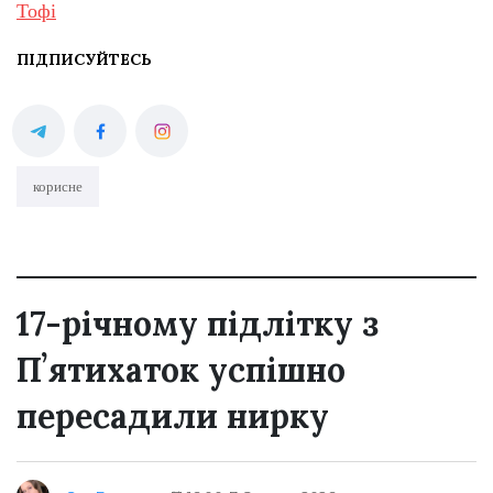
Тофі
ПІДПИСУЙТЕСЬ
корисне
17-річному підлітку з
Пʼятихаток успішно
пересадили нирку