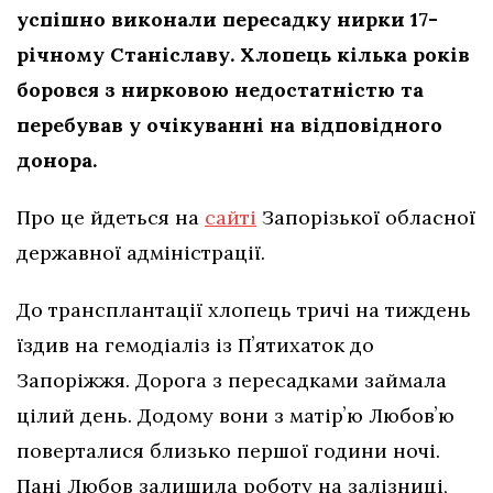
успішно виконали пересадку нирки 17-
річному Станіславу. Хлопець кілька років
боровся з нирковою недостатністю та
перебував у очікуванні на відповідного
донора.
Про це йдеться на
сайті
Запорізької обласної
державної адміністрації.
До трансплантації хлопець тричі на тиждень
їздив на гемодіаліз із Пʼятихаток до
Запоріжжя. Дорога з пересадками займала
цілий день. Додому вони з матірʼю Любовʼю
поверталися близько першої години ночі.
Пані Любов залишила роботу на залізниці,