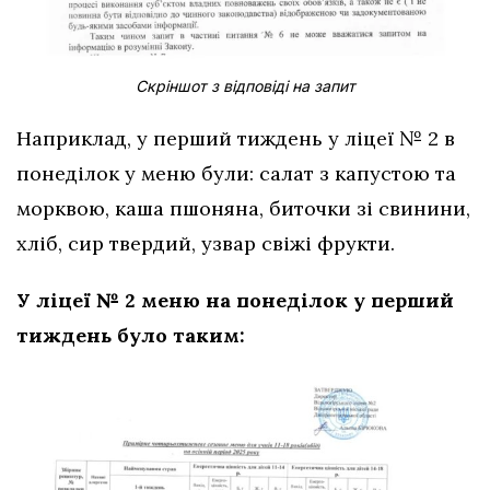
Скріншот з відповіді на запит
Наприклад, у перший тиждень у ліцеї № 2 в
понеділок у меню були: салат з капустою та
морквою, каша пшоняна, биточки зі свинини,
хліб, сир твердий, узвар свіжі фрукти.
У ліцеї № 2 меню на понеділок у перший
тиждень було таким: