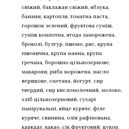
свіжий, баклажан свіжий, яблука,
банани, картопля, томатна паста,
горошок зелений, фруктова суміш,
суміш компотна, ягода заморожена,
броколі, булгур, пшоно, рис, крупа
пшенична, крупа манна, крупа
гречана, борошно цільнозернове,
макарони, риба морожена, масло
вершкове, сметана, йогурт, сир
твердий, сир кисломолочний, молоко,
хліб цільнозерновий, сухарі
панірувальні, яйце куряче, філе
куряче, свинина, олія рафінована,
каркаде, какао, сік фруктовий, цукор,