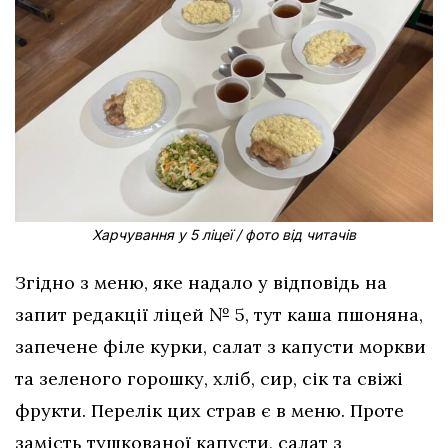
Харчування у 5 ліцеї / фото від читачів
Згідно з меню, яке надало у відповідь на
запит редакції ліцей № 5, тут каша пшоняна,
запечене філе курки, салат з капусти моркви
та зеленого горошку, хліб, сир, сік та свіжі
фрукти. Перелік цих страв є в меню. Проте
замість тушкованої капусти, салат з