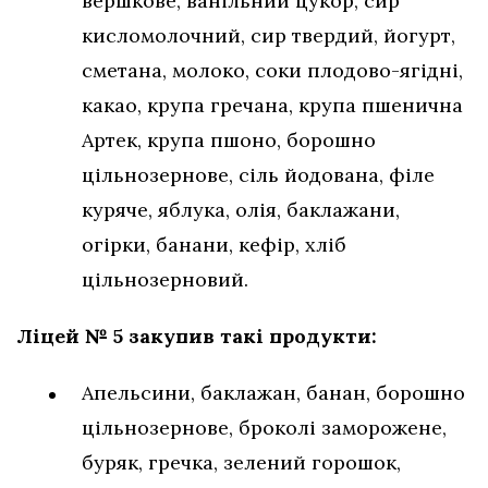
вершкове, ванільний цукор, сир
кисломолочний, сир твердий, йогурт,
сметана, молоко, соки плодово-ягідні,
какао, крупа гречана, крупа пшенична
Артек, крупа пшоно, борошно
цільнозернове, сіль йодована, філе
куряче, яблука, олія, баклажани,
огірки, банани, кефір, хліб
цільнозерновий.
Ліцей № 5 закупив такі продукти:
Апельсини, баклажан, банан, борошно
цільнозернове, броколі заморожене,
буряк, гречка, зелений горошок,