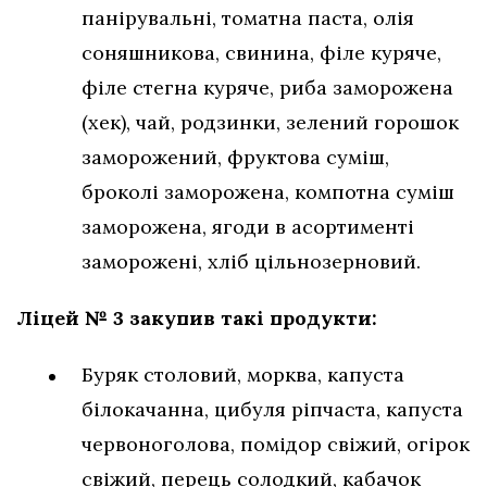
панірувальні, томатна паста, олія
соняшникова, свинина, філе куряче,
філе стегна куряче, риба заморожена
(хек), чай, родзинки, зелений горошок
заморожений, фруктова суміш,
броколі заморожена, компотна суміш
заморожена, ягоди в асортименті
заморожені, хліб цільнозерновий.
Ліцей № 3 закупив такі продукти:
Буряк столовий, морква, капуста
білокачанна, цибуля ріпчаста, капуста
червоноголова, помідор свіжий, огірок
свіжий, перець солодкий, кабачок