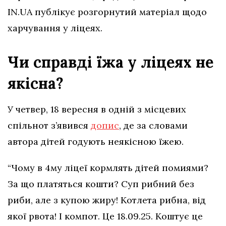
IN.UA публікує розгорнутий матеріал щодо
харчування у ліцеях.
Чи справді їжа у ліцеях не
якісна?
У четвер, 18 вересня в одній з місцевих
спільнот з’явився
допис
, де за словами
автора дітей годують неякісною їжею.
“Чому в 4му ліцеї кормлять дітей помиями?
За що платяться кошти? Суп рибний без
риби, але з купою жиру! Котлета рибна, від
якої рвота! І компот. Це 18.09.25. Коштує це