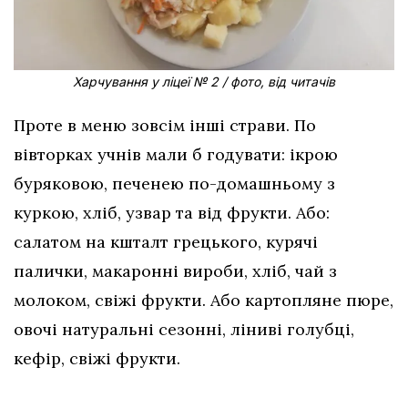
Харчування у ліцеї № 2 / фото, від читачів
Проте в меню зовсім інші страви. По
вівторках учнів мали б годувати: ікрою
буряковою, печенею по-домашньому з
куркою, хліб, узвар та від фрукти. Або:
салатом на кшталт грецького, курячі
палички, макаронні вироби, хліб, чай з
молоком, свіжі фрукти. Або картопляне пюре,
овочі натуральні сезонні, ліниві голубці,
кефір, свіжі фрукти.