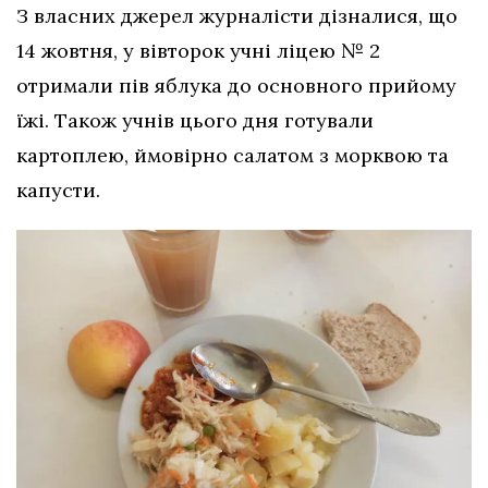
З власних джерел журналісти дізналися, що
14 жовтня, у вівторок учні ліцею № 2
отримали пів яблука до основного прийому
їжі. Також учнів цього дня готували
картоплею, ймовірно салатом з морквою та
капусти.