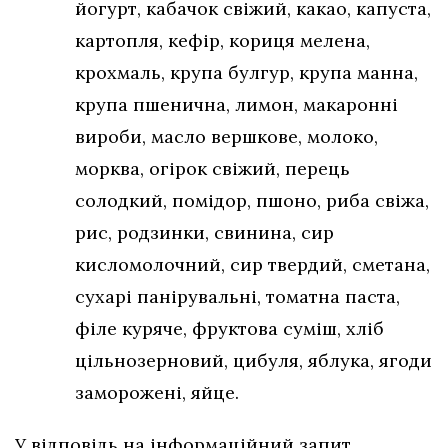
йогурт, кабачок свіжий, какао, капуста,
картопля, кефір, кориця мелена,
крохмаль, крупа булгур, крупа манна,
крупа пшенична, лимон, макаронні
вироби, масло вершкове, молоко,
морква, огірок свіжий, перець
солодкий, помідор, пшоно, риба свіжа,
рис, родзинки, свинина, сир
кисломолочний, сир твердий, сметана,
сухарі панірувальні, томатна паста,
філе куряче, фруктова суміш, хліб
цільнозерновий, цибуля, яблука, ягоди
заморожені, яйце.
У відповідь на інформаційний запит