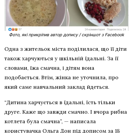
Фото, які прикріпив автор допису / скріншот з Facebook
Одна з жительок міста поділилася, що її діти
також харчуються у шкільній їдальні. За її
словами, їжа смачна, і дітям вона
подобається. Втім, жінка не уточнила, про
який саме навчальний заклад йдеться.
“Дитина харчується в їдальні, їсть тільки
друге. Каже що завжди смачно. І вчора рибна
котлета була смачна”, — написала
користувачка Ольга Дон під дописом за 18