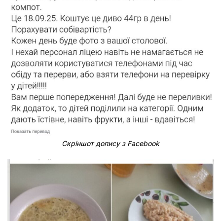
Скріншот допису з Facebook