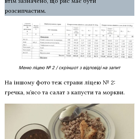
втім зазначено, що рис має бути
розсипчастим.
Меню
ліцею №
2
/ скріншот з відповіді на запит
На іншому фото теж страви ліцею № 2:
гречка, м’ясо та салат з капусти та моркви.