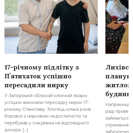
17-річному підлітку з
Лихівсь
Пʼятихаток успішно
плануют
пересадили нирку
житлом
будинкі
У Запорізькій обласній клінічній лікарні
успішно виконали пересадку нирки 17-
Наприкінці л
річному Станіславу. Хлопець кілька років
раді провели
боровся з нирковою недостатністю та
займається 
перебував у очікуванні на відповідного
отримання д
донора. […]
забезпеченн