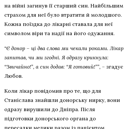
на війні загинув її старший син. Найбільшим
страхом для неї було втратити й молодшого.
Кожна поїздка до лікарні ставала для неї
символом віри та надії на його одужання.
“Є донор – ці два слова ми чекали роками. Лікар
запитав, чи ми згодні. Я одразу крикнула:
“Звичайно!”, а син додав: “Я готовий!””,
– згадує
Любов.
Коли лікар повідомив про те, що для
Станіслава знайшли донорську нирку, вони
одразу вирушили до Дніпра. Після
підготовки донорського органа до
пересадки медики разом із пацієнтом