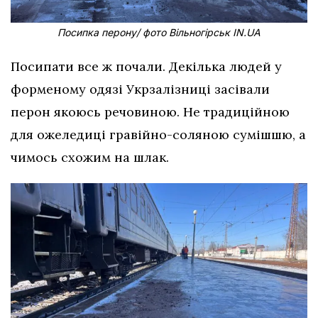
Посипка перону/ фото Вільногірськ IN.UA
Посипати все ж почали. Декілька людей у
форменому одязі Укрзалізниці засівали
перон якоюсь речовиною. Не традиційною
для ожеледиці гравійно-соляною сумішшю, а
чимось схожим на шлак.