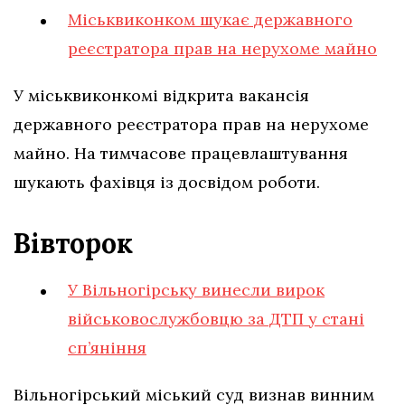
Міськвиконком шукає державного
реєстратора прав на нерухоме майно
У міськвиконкомі відкрита вакансія
державного реєстратора прав на нерухоме
майно. На тимчасове працевлаштування
шукають фахівця із досвідом роботи.
Вівторок
У Вільногірську винесли вирок
військовослужбовцю за ДТП у стані
сп’яніння
Вільногірський міський суд визнав винним