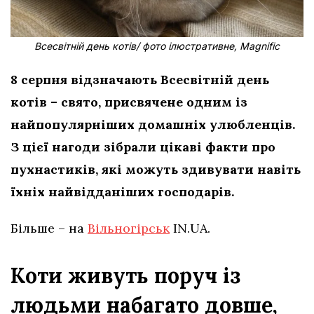
Всесвітній день котів/ фото ілюстративне, Magnific
8 серпня відзначають Всесвітній день
котів – свято, присвячене одним із
найпопулярніших домашніх улюбленців.
З цієї нагоди зібрали цікаві факти про
пухнастиків, які можуть здивувати навіть
їхніх найвідданіших господарів.
Більше – на
Вільногірськ
IN.UA.
Коти живуть поруч із
людьми набагато довше,