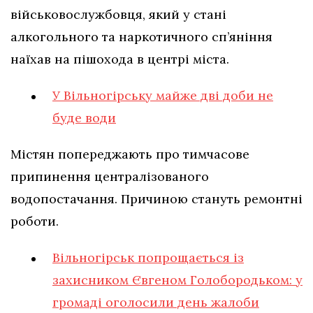
військовослужбовця, який у стані
алкогольного та наркотичного сп’яніння
наїхав на пішохода в центрі міста.
У Вільногірську майже дві доби не
буде води
Містян попереджають про тимчасове
припинення централізованого
водопостачання. Причиною стануть ремонтні
роботи.
Вільногірськ попрощається із
захисником Євгеном Голобородьком: у
громаді оголосили день жалоби