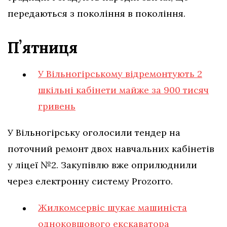
передаються з покоління в покоління.
Пʼятниця
У Вільногірському відремонтують 2
шкільні кабінети майже за 900 тисяч
гривень
У Вільногірську оголосили тендер на
поточний ремонт двох навчальних кабінетів
у ліцеї №2. Закупівлю вже оприлюднили
через електронну систему Prozorro.
Жилкомсервіс шукає машиніста
одноковшового екскаватора