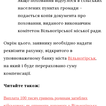
Якщо поховання відбулося в сільських
населених пунктах громади –
подається копія документа про
поховання, виданого виконавчим
комітетом Вільногірської міської ради.
Окрім цього, заявнику необхідно надати
реквізити рахунку, відкритого в
уповноваженому банку міста
Вільногірськ
,
на який і буде перераховано суму
компенсації.
Читайте також:
Виплата 100 тисяч гривень родинам загиблих
військових: як отримати допомогу у Вільногірську