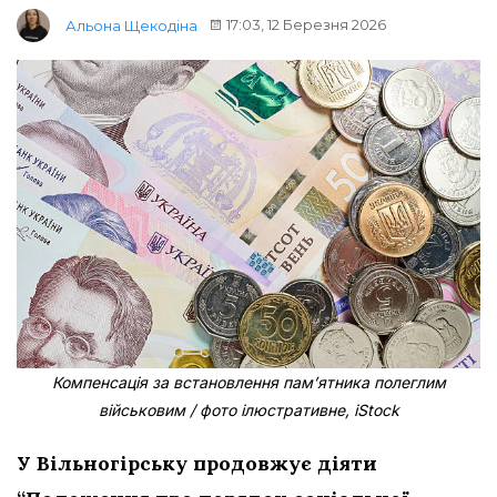
17:03, 12 Березня 2026
Альона Щекодіна
Компенсація за встановлення пам’ятника полеглим
військовим / фото ілюстративне, iStock
У Вільногірську продовжує діяти