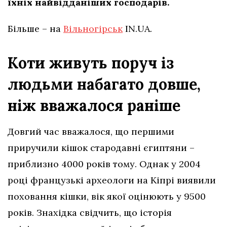
їхніх найвідданіших господарів.
Більше – на
Вільногірськ
IN.UA.
Коти живуть поруч із
людьми набагато довше,
ніж вважалося раніше
Довгий час вважалося, що першими
приручили кішок стародавні єгиптяни –
приблизно 4000 років тому. Однак у 2004
році французькі археологи на Кіпрі виявили
поховання кішки, вік якої оцінюють у 9500
років. Знахідка свідчить, що історія