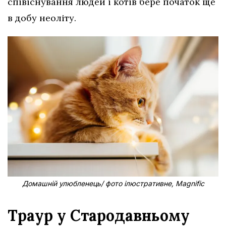
співіснування людей і котів бере початок ще
в добу неоліту.
Домашній улюбленець/ фото ілюстративне, Magnific
Траур у Стародавньому