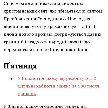
Спас – одне з найважливіших літніх
християнських свят, яке збігається зі святом
Преображення Господнього. Цього дня
віряни освячують у храмах яблука та інші
плоди нового врожаю, дотримуються давніх
традицій і згадують народні звичаї, що
передаються з покоління в покоління.
Пʼятниця
У Вільногірському відремонтують 2
шкільні кабінети майже за 900 тисяч
гривень
У Вільногірську оголосили тендер на