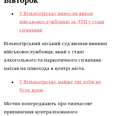
У Вільногірську винесли вирок
військовослужбовцю за ДТП у стані
сп’яніння
Вільногірський міський суд визнав винним
військовослужбовця, який у стані
алкогольного та наркотичного сп’яніння
наїхав на пішохода в центрі міста.
У Вільногірську майже дві доби не
буде води
Містян попереджають про тимчасове
припинення централізованого