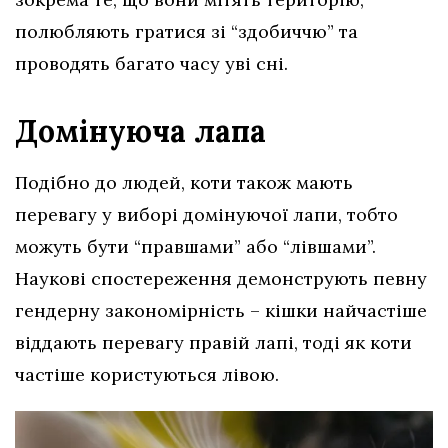
полюбляють гратися зі “здобиччю” та
проводять багато часу уві сні.
Домінуюча лапа
Подібно до людей, коти також мають
перевагу у виборі домінуючої лапи, тобто
можуть бути “правшами” або “лівшами”.
Наукові спостереження демонструють певну
гендерну закономірність – кішки найчастіше
віддають перевагу правій лапі, тоді як коти
частіше користуються лівою.