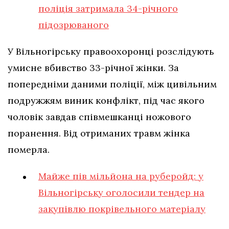
поліція затримала 34-річного
підозрюваного
У Вільногірську правоохоронці розслідують
умисне вбивство 33-річної жінки. За
попередніми даними поліції, між цивільним
подружжям виник конфлікт, під час якого
чоловік завдав співмешканці ножового
поранення. Від отриманих травм жінка
померла.
Майже пів мільйона на руберойд: у
Вільногірську оголосили тендер на
закупівлю покрівельного матеріалу