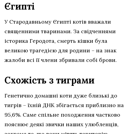
Єгипті
У Стародавньому Єгипті котів вважали
священними тваринами. За свідченнями
історика Геродота, смерть кішки була
великою трагедією для родини – на знак
жалоби всі її члени збривали собі брови.
Схожість з тиграми
Генетично домашні коти дуже близькі до
тигрів – їхній ДНК збігається приблизно на
95,6%. Саме спільне походження частково
пояснює деякі звички наших улюбленців,
зокрема те, що вони мітять територію,