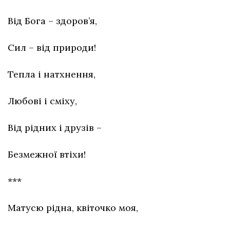
Від Бога – здоров’я,
Сил – від природи!
Тепла і натхнення,
Любові і сміху,
Від рідних і друзів –
Безмежної втіхи!
***
Матусю рідна, квіточко моя,