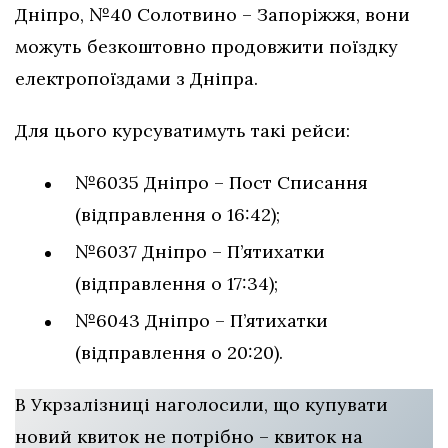
Дніпро, №40 Солотвино – Запоріжжя, вони
можуть безкоштовно продовжити поїздку
електропоїздами з Дніпра.
Для цього курсуватимуть такі рейси:
№6035 Дніпро – Пост Списання
(відправлення о 16:42);
№6037 Дніпро – П’ятихатки
(відправлення о 17:34);
№6043 Дніпро – П’ятихатки
(відправлення о 20:20).
В Укрзалізниці наголосили, що купувати
новий квиток не потрібно – квиток на