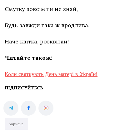
Смутку зовсім ти не знай,
Будь завжди така ж вродлива,
Наче квітка, розквітай!
Читайте також:
Коли святкують День матері в Україні
ПІДПИСУЙТЕСЬ
корисне