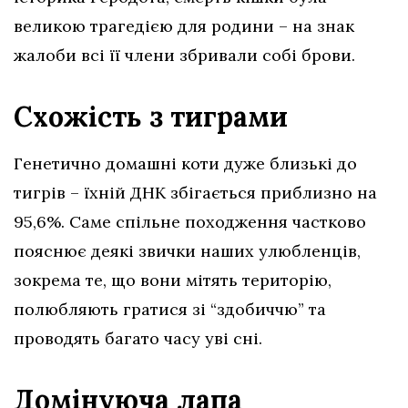
великою трагедією для родини – на знак
жалоби всі її члени збривали собі брови.
Схожість з тиграми
Генетично домашні коти дуже близькі до
тигрів – їхній ДНК збігається приблизно на
95,6%. Саме спільне походження частково
пояснює деякі звички наших улюбленців,
зокрема те, що вони мітять територію,
полюбляють гратися зі “здобиччю” та
проводять багато часу уві сні.
Домінуюча лапа