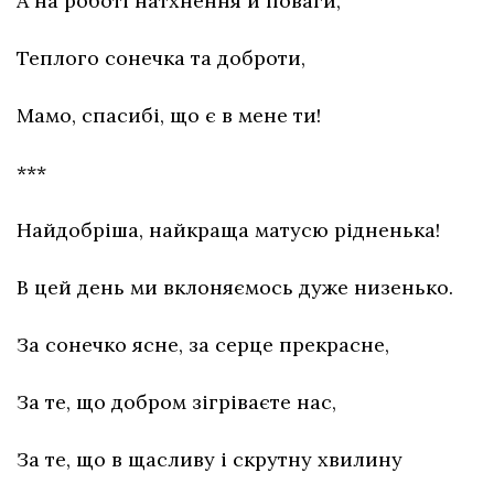
А на роботі натхнення й поваги,
Теплого сонечка та доброти,
Мамо, спасибі, що є в мене ти!
***
Найдобріша, найкраща матусю рідненька!
В цей день ми вклоняємось дуже низенько.
За сонечко ясне, за серце прекрасне,
За те, що добром зігріваєте нас,
За те, що в щасливу і скрутну хвилину