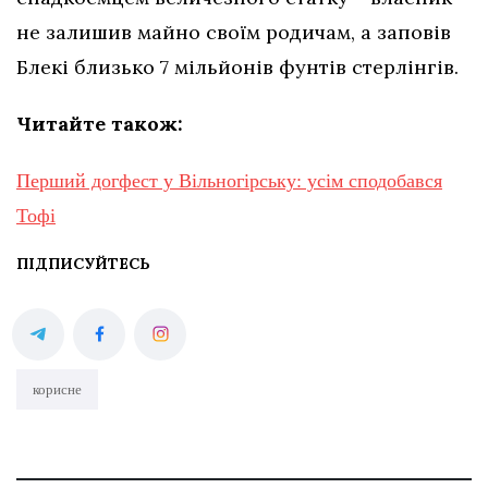
не залишив майно своїм родичам, а заповів
Блекі близько 7 мільйонів фунтів стерлінгів.
Читайте також:
Перший догфест у Вільногірську: усім сподобався
Тофі
ПІДПИСУЙТЕСЬ
корисне