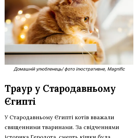
Домашній улюбленець/ фото ілюстративне, Magnific
Траур у Стародавньому
Єгипті
У Стародавньому Єгипті котів вважали
священними тваринами. За свідченнями
історика Геродота, смерть кішки була