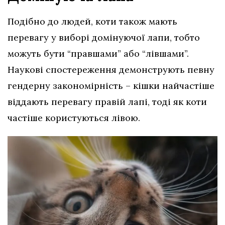
Подібно до людей, коти також мають
перевагу у виборі домінуючої лапи, тобто
можуть бути “правшами” або “лівшами”.
Наукові спостереження демонструють певну
гендерну закономірність – кішки найчастіше
віддають перевагу правій лапі, тоді як коти
частіше користуються лівою.