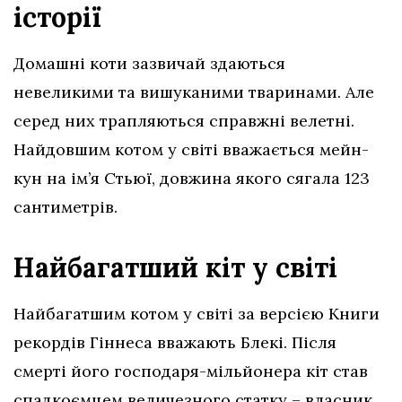
історії
Домашні коти зазвичай здаються
невеликими та вишуканими тваринами. Але
серед них трапляються справжні велетні.
Найдовшим котом у світі вважається мейн-
кун на ім’я Стьюї, довжина якого сягала 123
сантиметрів.
Найбагатший кіт у світі
Найбагатшим котом у світі за версією Книги
рекордів Гіннеса вважають Блекі. Після
смерті його господаря-мільйонера кіт став
спадкоємцем величезного статку – власник