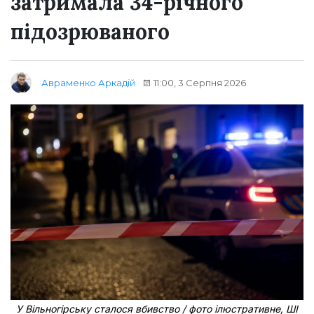
затримала 34-річного
підозрюваного
11:00, 3 Серпня 2026
Авраменко Аркадій
У Вільногірську сталося вбивство / фото ілюстративне, ШІ