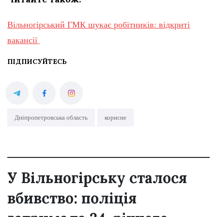
Вільногірський ГМК шукає робітників: відкриті
вакансії
ПІДПИСУЙТЕСЬ
Дніпропетровська область
корисне
У Вільногірську сталося
вбивство: поліція