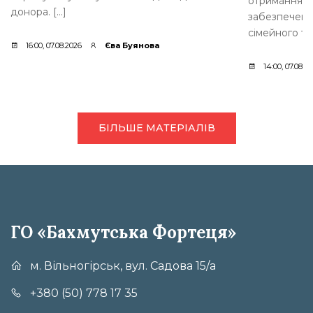
отримання д
донора. […]
забезпеченн
сімейного ти
16:00, 07.08.2026
Єва Буянова
14:00, 07.08.2
БІЛЬШЕ МАТЕРІАЛІВ
ГО «Бахмутська Фортеця»
м. Вільногірськ, вул. Садова 15/а
+380 (50) 778 17 35