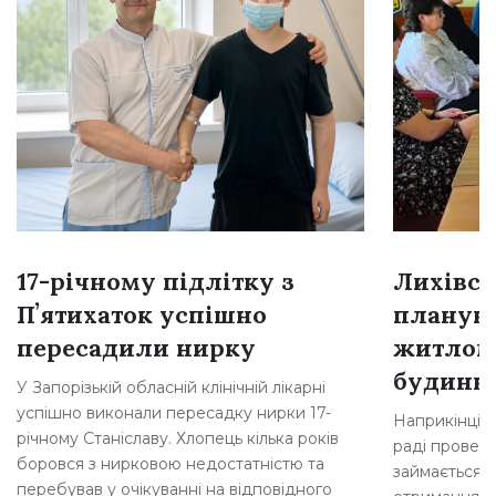
17-річному підлітку з
Лихівсь
Пʼятихаток успішно
плануют
пересадили нирку
житлом
будинкі
У Запорізькій обласній клінічній лікарні
успішно виконали пересадку нирки 17-
Наприкінці л
річному Станіславу. Хлопець кілька років
раді провели
боровся з нирковою недостатністю та
займається 
перебував у очікуванні на відповідного