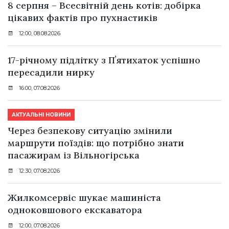
8 серпня – Всесвітній день котів: добірка
цікавих фактів про пухнастиків
12:00, 08.08.2026
17-річному підлітку з Пʼятихаток успішно
пересадили нирку
16:00, 07.08.2026
АКТУАЛЬНІ НОВИНИ
Через безпекову ситуацію змінили
маршрути поїздів: що потрібно знати
пасажирам із Вільногірська
12:30, 07.08.2026
Жилкомсервіс шукає машиніста
одноковшового екскаватора
12:00, 07.08.2026