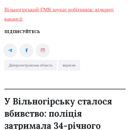
Вільногірський ГМК шукає робітників: відкриті
вакансії
ПІДПИСУЙТЕСЬ
Дніпропетровська область
корисне
У Вільногірську сталося
вбивство: поліція
затримала 34-річного