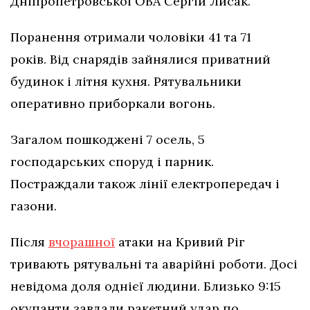
Дніпропетровської ОВА Сергій Лисак.
Поранення отримали чоловіки 41 та 71
років. Від снарядів зайнялися приватний
будинок і літня кухня. Рятувальники
оперативно приборкали вогонь.
Загалом пошкоджені 7 осель, 5
господарських споруд і парник.
Постраждали також лінії електропередач і
газони.
Після
вчорашної
атаки на Кривий Ріг
тривають рятувальні та аварійні роботи. Досі
невідома доля однієї людини. Близько 9:15
окупанти завдали ракетний удар по