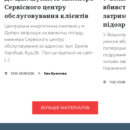
Сервісного центру
вбивств
обслуговування клієнтів
затрима
підозр
Центральна енергетична компанія у м.
Дніпро запрошує на вакантну посаду
У Вільногірс
інженера Сервісного центру
умисне вбивс
обслуговування за адресою: вул. Братів
попередніми 
Горобців, буд.28. Про це йдеться на сайті
подружжям ви
[…]
чоловік зав
поранення. [
10:00, 06.08.2026
Єва Буянова
11:00, 03.08.20
БІЛЬШЕ МАТЕРІАЛІВ