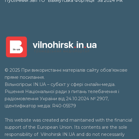
Публічний Звіт ГО “Бахмутська Фортеця” За 2024 Рік
© 2025 При використанні матеріалів сайту обов’язкове
пряме посилання.
Вільногірськ
IN.UA
– субєкт у сфері онлайн-медіа.
Рішення Національної ради з питань телебачення і
радіомовлення України від 24.10.2024 № 2907,
ідентифікатор медіа: R40-05579
This website was created and maintained with the financial
support of the European Union. Its contents are the sole
responsibility of Vilnohirsk IN.UA and do not necessarily