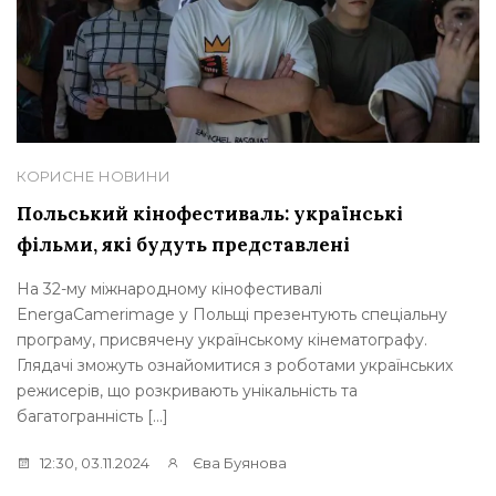
КОРИСНЕ
НОВИНИ
Польський кінофестиваль: українські
фільми, які будуть представлені
На 32-му міжнародному кінофестивалі
EnergaCamerimage у Польщі презентують спеціальну
програму, присвячену українському кінематографу.
Глядачі зможуть ознайомитися з роботами українських
режисерів, що розкривають унікальність та
багатогранність […]
12:30, 03.11.2024
Єва Буянова