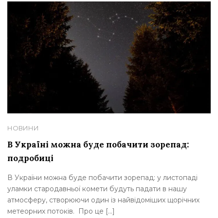
НОВИНИ
В Україні можна буде побачити зорепад:
подробиці
В України можна буде побачити зорепад: у листопаді
уламки стародавньої комети будуть падати в нашу
атмосферу, створюючи один із найвідоміших щорічних
метеорних потоків. Про це […]