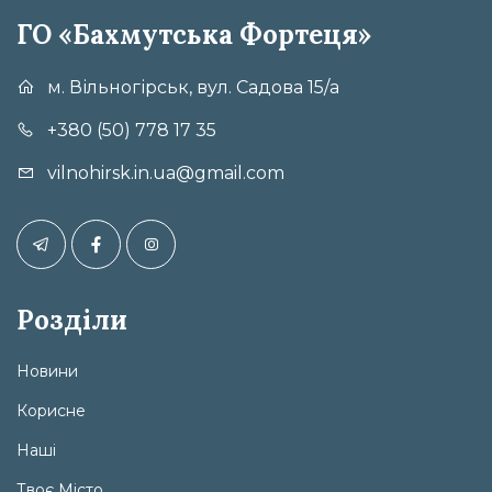
ГО «Бахмутська Фортеця»
м. Вільногірськ, вул. Садова 15/а
+380 (50) 778 17 35
vilnohirsk.in.ua@gmail.com
Розділи
Новини
Корисне
Наші
Твоє Місто