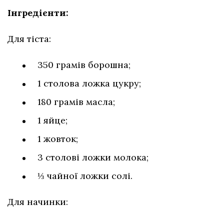
Інгредієнти:
Для тіста:
350 грамів борошна;
1 столова ложка цукру;
180 грамів масла;
1 яйце;
1 жовток;
3 столові ложки молока;
⅓ чайної ложки солі.
Для начинки: