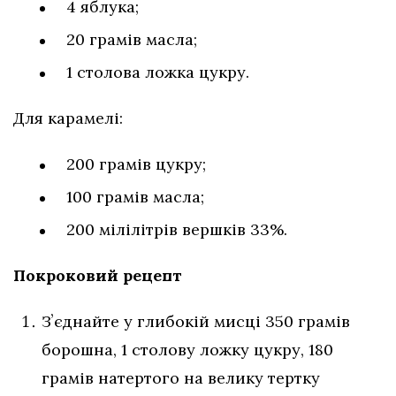
4 яблука;
20 грамів масла;
1 столова ложка цукру.
Для карамелі:
200 грамів цукру;
100 грамів масла;
200 мілілітрів вершків 33%.
Покроковий рецепт
Зʼєднайте у глибокій мисці 350 грамів
борошна, 1 столову ложку цукру, 180
грамів натертого на велику тертку