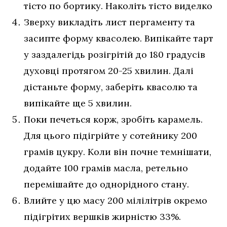
тісто по бортику. Наколіть тісто виделко
Зверху викладіть лист пергаменту та
засипте форму квасолею. Випікайте тарт
у заздалегідь розігрітій до 180 градусів
духовці протягом 20-25 хвилин. Далі
дістаньте форму, заберіть квасолю та
випікайте ще 5 хвилин.
Поки печеться корж, зробіть карамель.
Для цього підігрійте у сотейнику 200
грамів цукру. Коли він почне темнішати,
додайте 100 грамів масла, ретельно
перемішайте до однорідного стану.
Влийте у цю масу 200 мілілітрів окремо
підігрітих вершків жирністю 33%.