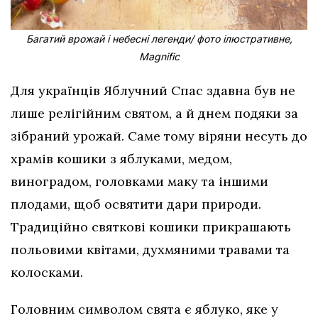
Багатий врожай і небесні легенди/ фото ілюстративне,
Magnific
Для українців Яблучний Спас здавна був не
лише релігійним святом, а й днем подяки за
зібраний урожай. Саме тому віряни несуть до
храмів кошики з яблуками, медом,
виноградом, головками маку та іншими
плодами, щоб освятити дари природи.
Традиційно святкові кошики прикрашають
польовими квітами, духмяними травами та
колосками.
Головним символом свята є яблуко, яке у