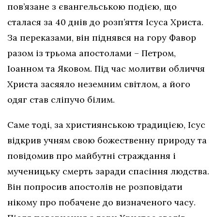
пов’язане з євангельською подією, що
сталася за 40 днів до розп’яття Ісуса Христа.
За переказами, він піднявся на гору Фавор
разом із трьома апостолами – Петром,
Іоанном та Яковом. Під час молитви обличчя
Христа засяяло неземним світлом, а його
одяг став сліпучо білим.
Саме тоді, за християнською традицією, Ісус
відкрив учням свою божественну природу та
повідомив про майбутні страждання і
мученицьку смерть заради спасіння людства.
Він попросив апостолів не розповідати
нікому про побачене до визначеного часу.