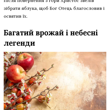
Після повернення з гори Христос звелів
зібрати яблука, щоб Бог Отець благословив і
освятив їх.
Багатий врожай і небесні
легенди