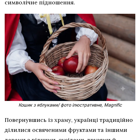
символічне підношення.
Кошик з яблуками/ фото ілюстративне, Magnific
Повернувшись із храму, українці традиційно
ділилися освяченими фруктами та іншими
дарами з рідними, сусідами, друзями й