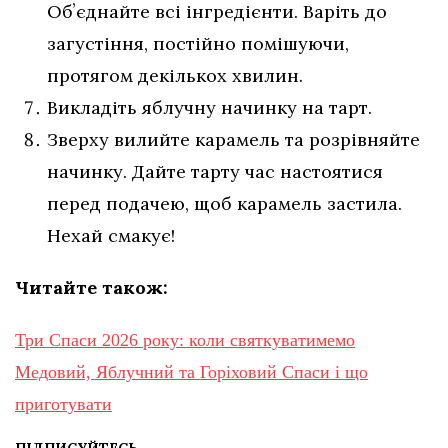
Обʼєднайте всі інгредієнти. Варіть до
загустіння, постійно помішуючи,
протягом декількох хвилин.
Викладіть яблучну начинку на тарт.
Зверху вилийте карамель та розрівняйте
начинку. Дайте тарту час настоятися
перед подачею, щоб карамель застила.
Нехай смакує!
Читайте також:
Три Спаси 2026 року: коли святкуватимемо
Медовий, Яблучний та Горіховий Спаси і що
приготувати
ПІДПИСУЙТЕСЬ