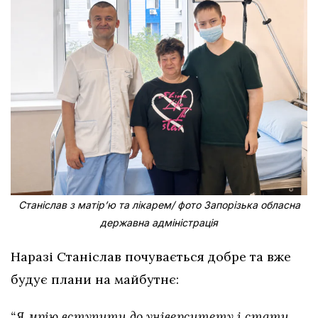
Станіслав з матірʼю та лікарем/ фото Запорізька обласна
державна адміністрація
Наразі Станіслав почувається добре та вже
будує плани на майбутнє:
“Я мрію вступити до університету і стати