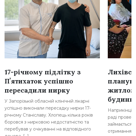
17-річному підлітку з
Лихівсь
Пʼятихаток успішно
плануют
пересадили нирку
житлом
будинкі
У Запорізькій обласній клінічній лікарні
успішно виконали пересадку нирки 17-
Наприкінці л
річному Станіславу. Хлопець кілька років
раді провели
боровся з нирковою недостатністю та
займається 
перебував у очікуванні на відповідного
отримання д
донора. […]