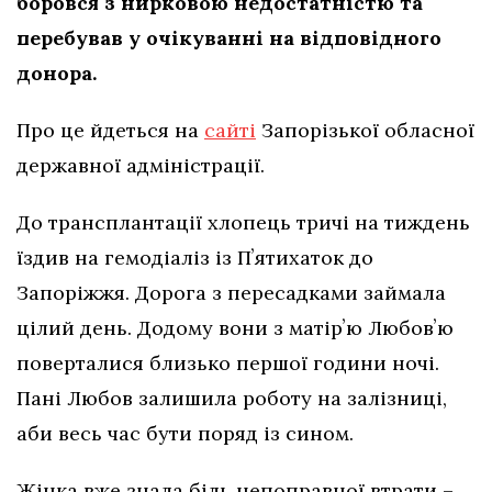
боровся з нирковою недостатністю та
перебував у очікуванні на відповідного
донора.
Про це йдеться на
сайті
Запорізької обласної
державної адміністрації.
До трансплантації хлопець тричі на тиждень
їздив на гемодіаліз із Пʼятихаток до
Запоріжжя. Дорога з пересадками займала
цілий день. Додому вони з матірʼю Любовʼю
поверталися близько першої години ночі.
Пані Любов залишила роботу на залізниці,
аби весь час бути поряд із сином.
Жінка вже знала біль непоправної втрати –