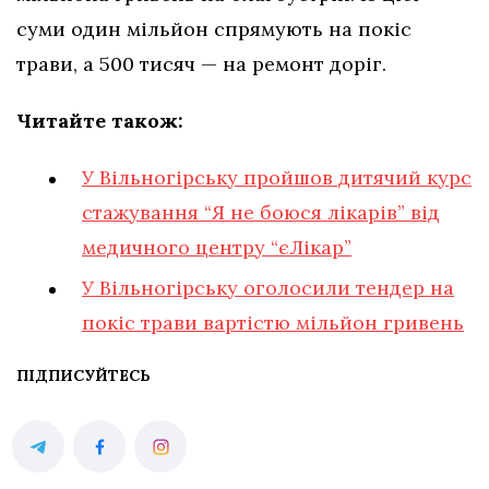
суми один мільйон спрямують на покіс
трави, а 500 тисяч — на ремонт доріг.
Читайте також:
У Вільногірську пройшов дитячий курс
стажування “Я не боюся лікарів” від
медичного центру “єЛікар”
У Вільногірську оголосили тендер на
покіс трави вартістю мільйон гривень
ПІДПИСУЙТЕСЬ