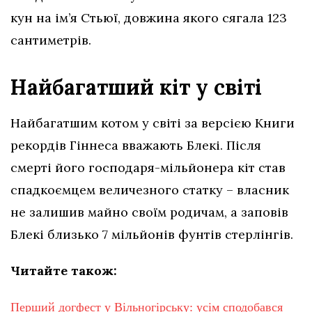
кун на ім’я Стьюї, довжина якого сягала 123
сантиметрів.
Найбагатший кіт у світі
Найбагатшим котом у світі за версією Книги
рекордів Гіннеса вважають Блекі. Після
смерті його господаря-мільйонера кіт став
спадкоємцем величезного статку – власник
не залишив майно своїм родичам, а заповів
Блекі близько 7 мільйонів фунтів стерлінгів.
Читайте також:
Перший догфест у Вільногірську: усім сподобався