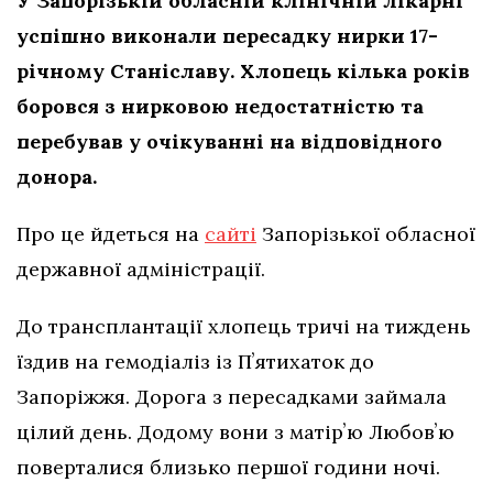
У Запорізькій обласній клінічній лікарні
успішно виконали пересадку нирки 17-
річному Станіславу. Хлопець кілька років
боровся з нирковою недостатністю та
перебував у очікуванні на відповідного
донора.
Про це йдеться на
сайті
Запорізької обласної
державної адміністрації.
До трансплантації хлопець тричі на тиждень
їздив на гемодіаліз із Пʼятихаток до
Запоріжжя. Дорога з пересадками займала
цілий день. Додому вони з матірʼю Любовʼю
поверталися близько першої години ночі.