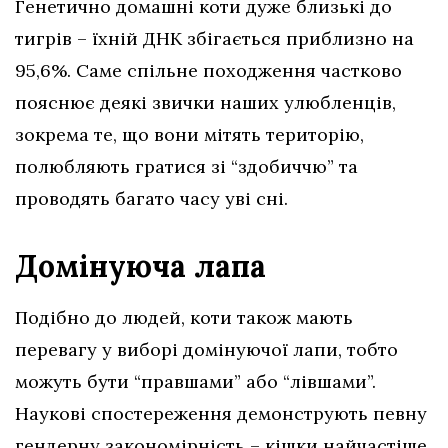
Генетично домашні коти дуже близькі до
тигрів – їхній ДНК збігається приблизно на
95,6%. Саме спільне походження частково
пояснює деякі звички наших улюбленців,
зокрема те, що вони мітять територію,
полюбляють гратися зі “здобиччю” та
проводять багато часу уві сні.
Домінуюча лапа
Подібно до людей, коти також мають
перевагу у виборі домінуючої лапи, тобто
можуть бути “правшами” або “лівшами”.
Наукові спостереження демонструють певну
гендерну закономірність – кішки найчастіше