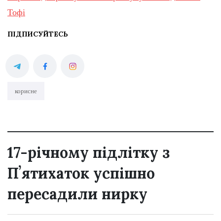
Тофі
ПІДПИСУЙТЕСЬ
корисне
17-річному підлітку з
Пʼятихаток успішно
пересадили нирку