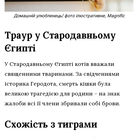
Домашній улюбленець/ фото ілюстративне, Magnific
Траур у Стародавньому
Єгипті
У Стародавньому Єгипті котів вважали
священними тваринами. За свідченнями
історика Геродота, смерть кішки була
великою трагедією для родини – на знак
жалоби всі її члени збривали собі брови.
Схожість з тиграми