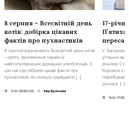
8 серпня – Всесвітній день
17-річн
котів: добірка цікавих
Пʼятиха
фактів про пухнастиків
переса
8 серпня відзначають Всесвітній день котів
У Запорізькій
– свято, присвячене одним із
успішно вик
найпопулярніших домашніх улюбленців. З
річному Стан
цієї нагоди зібрали цікаві факти про
боровся з н
пухнастиків, які можуть здивувати […]
перебував у 
донора. […]
12:00, 08.08.2026
Єва Буянова
16:00, 07.08.20