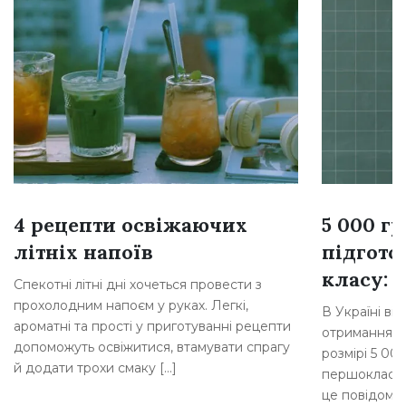
4 рецепти освіжаючих
5 000 г
літніх напоїв
підгото
класу: 
Спекотні літні дні хочеться провести з
прохолодним напоєм у руках. Легкі,
В Україні ві
ароматні та прості у приготуванні рецепти
отримання д
допоможуть освіжитися, втамувати спрагу
розмірі 5 00
й додати трохи смаку […]
першокласни
це повідомля