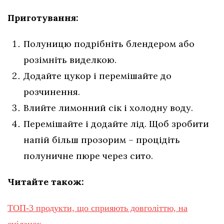
Приготування:
Полуницю подрібніть блендером або
розімніть виделкою.
Додайте цукор і перемішайте до
розчинення.
Влийте лимонний сік і холодну воду.
Перемішайте і додайте лід. Щоб зробити
напій більш прозорим – процідіть
полуничне пюре через сито.
Читайте також:
ТОП-3 продукти, що сприяють довголіттю, на
сніданок