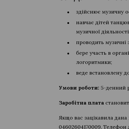
здійснює музичну ос
навчає дітей танцюв
музичної діяльності
проводить музичні з
бере участь в орган
логоритмики;
веде встановлену д
Умови роботи:
5-денний 
Заробітна плата
становит
Якщо вас зацікавила дана 
04602604170009. Телефон 