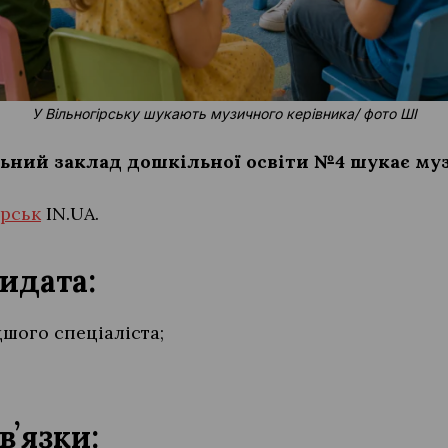
У Вільногірську шукають музичного керівника/ фото ШІ
льний заклад дошкільної освіти №4 шукає му
ірськ
IN.UA.
идата:
дшого спеціаліста;
.
вʼязки: