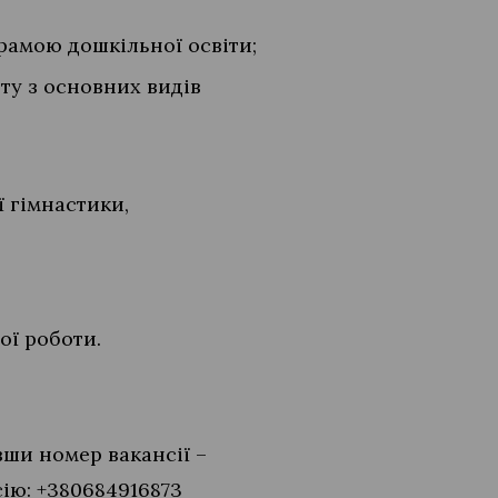
грамою дошкільної освіти;
ту з основних видів
ї гімнастики,
ої роботи.
вши номер вакансії –
ію: +380684916873