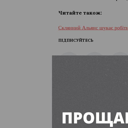
Читайте також:
Склянний Альянс шукає робітни
ПІДПИСУЙТЕСЬ
Вільногірськ
8 серпня – В
цікавих фак