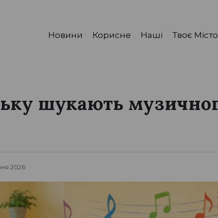
Новини
Корисне
Наші
Твоє Місто
ську шукають музичног
4
вня 2026