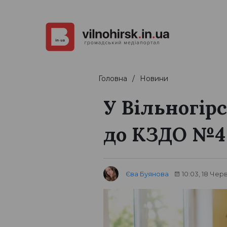
Головна
Новини
У Вільногір
до КЗДО №
Єва Буянова
10:03, 18 Чер