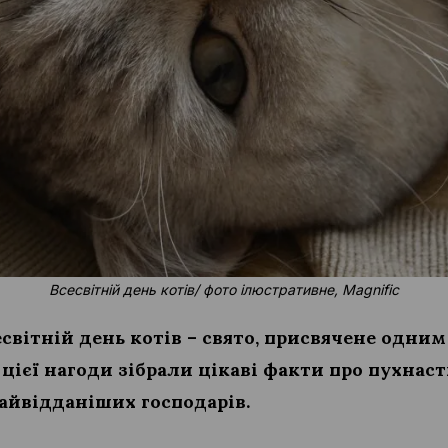
Всесвітній день котів/ фото ілюстративне, Magnific
есвітній день котів – свято, присвячене одни
цієї нагоди зібрали цікаві факти про пухнаст
найвідданіших господарів.