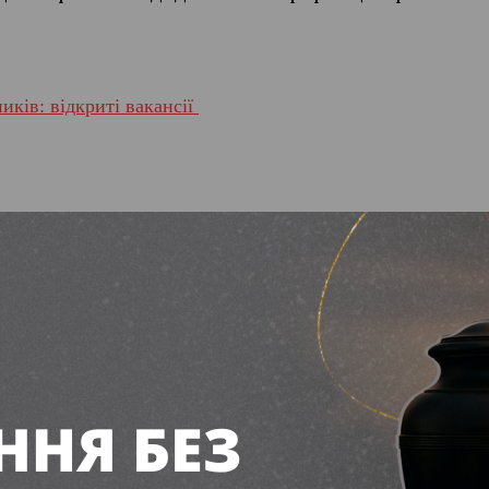
ків: відкриті вакансії
сесвітній день котів: д
тів про пухнастиків