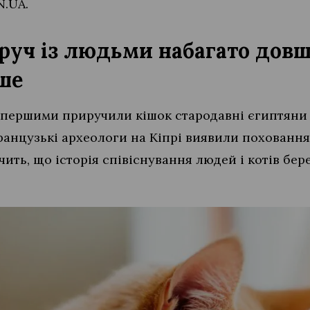
N.UA.
руч із людьми набагато довш
ше
 першими приручили кішок стародавні єгиптяни 
ранцузькі археологи на Кіпрі виявили поховання 
дчить, що історія співіснування людей і котів бер