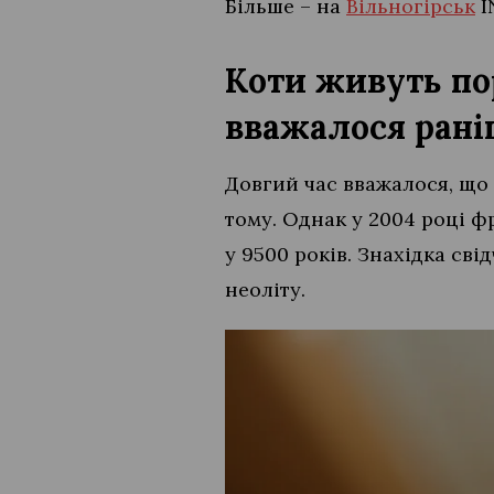
Більше – на
Вільногірськ
I
Коти живуть по
вважалося рані
Довгий час вважалося, що
тому. Однак у 2004 році ф
у 9500 років. Знахідка сві
неоліту.