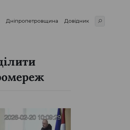
Дніпропетровщина
Довідник
ділити
тромереж