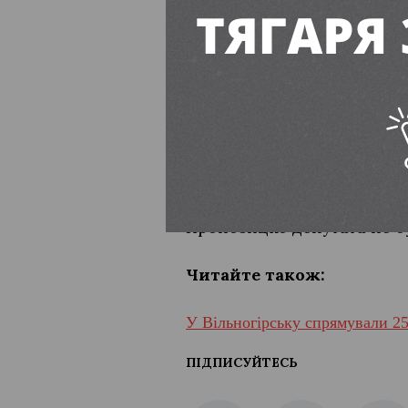
послуги з установки гібри
адміністративної будівлі,
ремонт електричних мере
Рахуючи усереднено, на ці
враховуючи “різний стан” 
списку.
Пропозицію депутата не б
Читайте також:
У Вільногірську спрямували 25
ПІДПИСУЙТЕСЬ