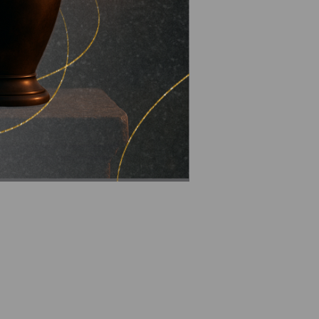
 на даху їх
ворюваного запиту на
аявлених 22-х будинків. А
ловину від запланованого