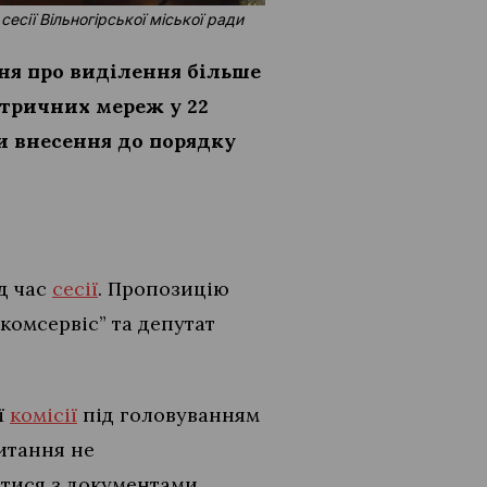
сії Вільногірської міської ради
ння про виділення більше
тричних мереж у 22
и внесення до порядку
д час
сесії
. Пропозицію
омсервіс” та депутат
ї
комісії
під головуванням
питання не
итися з документами