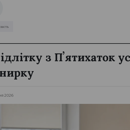
ласть
підлітку з Пʼятихаток 
 нирку
ня 2026