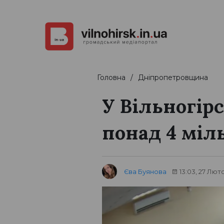
Головна
Дніпропетровщина
У Вільногір
понад 4 міл
Єва Буянова
13:03, 27 Лют