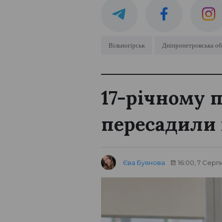
Вільногірськ
Дніпропетровська об
17-річному 
пересадили
Єва Буянова
16:00, 7 Серп