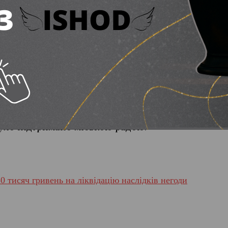
дної сонячної електростанції, яку буде розміщено
 витративши суму, що еквівалентна 30% від обго
ж.
 1,5 мільйони можна було б відремонтувати 7 з з
мереж, про який зазначив депутат, можливо і по
уло підтримано міською радою.
0 тисяч гривень на ліквідацію наслідків негоди