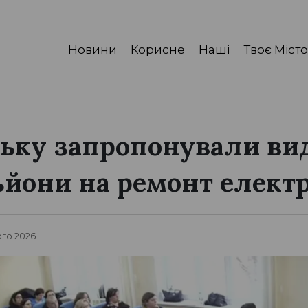
Новини
Корисне
Наші
Твоє Місто
ську запропонували ви
ьйони на ремонт елек
ого 2026