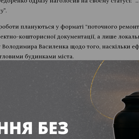
 Федоренко одразу наголосив на своєму статусі:
“
у”
.
, роботи плануються у форматі “поточного ремонт
ектно-кошторисної документації, а лише локаль
 Володимира Василенка щодо того, наскільки е
тловими будинками міста.
 на виділення коштів депутат Віталій Федоренко
но швидко, максимально оперативно вирішувати пр
і в періоди блекаутів. А якщо вони виникають, то
ня для мешканців нашого міста”.
 отримувач коштів, КП “Жилкомсервіс”, нещодавн