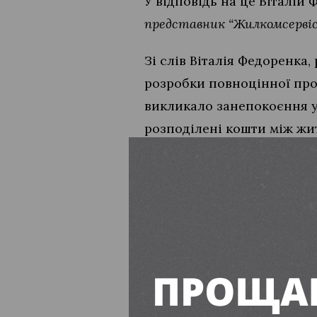
У відповідь на це Віталій
представник “Жилкомсервіс
Зі слів Віталія Федоренка
розробки повноцінної про
викликало занепокоєння у
розподілені кошти між жи
Обгрунтовуючи свій запит
критичності ситуації:
“…для того, щоб максималь
виникають після обстрілів 
підвищити умови проживан
Нагадуємо
, що заявлений