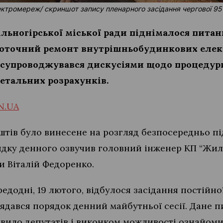
ктромереж/ скриншот запису пленарного засідання чергової 95 се
Вільногірської міської ради піднімалося пита
 поточний ремонт внутрішньобудинкових елек
д супроводжувався дискусіями щодо процедур
детальних розрахунків.
N.UA
штів було винесене на розгляд безпосередньо пі
дку денного озвучив головний інженер КП “Жилк
ди Віталій Федоренко.
едодні, 19 лютого, відбулося засідання постійно
лядався порядок денний майбутньої сесії. Дане 
вило депутатів і виконком можливості ознайом