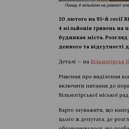
Понад 4 мільйони на ремонт еле
20 лютого на 95-й сесії 
4 мільйонів гривень на
будинках міста. Розгля
денного та відсутності 
Деталі — на
Вільногірськ
I
Рішення про виділення ко
включити питання до поря
Вільногірської міської ра
Варто зауважити, що напер
цього ж депутата, де розг
обговорювалося, що позба