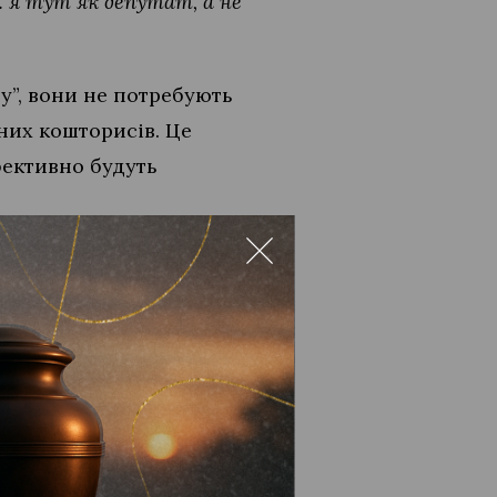
… я тут як депутат, а не
у”, вони не потребують
них кошторисів. Це
фективно будуть
 так наголошував на
облемні ситуації, які
 максимально згладити і
о за власні кошти придбав