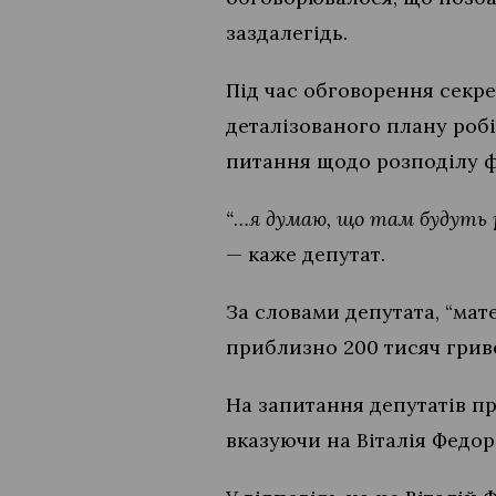
заздалегідь.
Під час обговорення секре
деталізованого плану робі
питання щодо розподілу ф
“…я думаю, що там будуть р
— каже депутат.
За словами депутата, “мат
приблизно 200 тисяч грив
На запитання депутатів пр
вказуючи на Віталія Федо