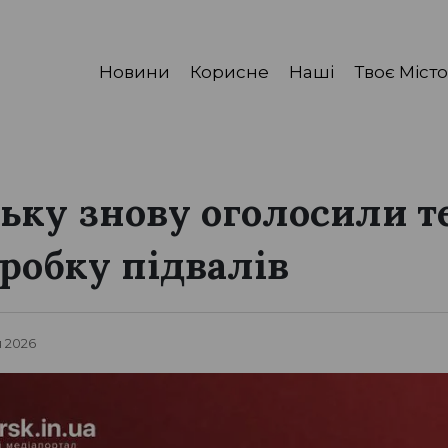
Новини
Корисне
Наші
Твоє Місто
ську знову оголосили т
бробку підвалів
я 2026