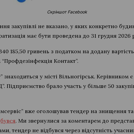
Скріншот Facebook
ня закупівлі не вказано, у яких конкретно буди
ератизація має бути проведена до 31 грудня 2026 
340 185,50 гривень з податком на додану вартість
 “Профдезінфекція Контакт”.
 знаходиться у місті Вільногірськ. Керівником 
”. Підприємство брало участь у більше 50 закупі
сервіс” вже оголошував тендер на знищення тар
дбувся
. Ми звернулися за коментарем до предст
ами, тендер не відбувся через відсутність учасни