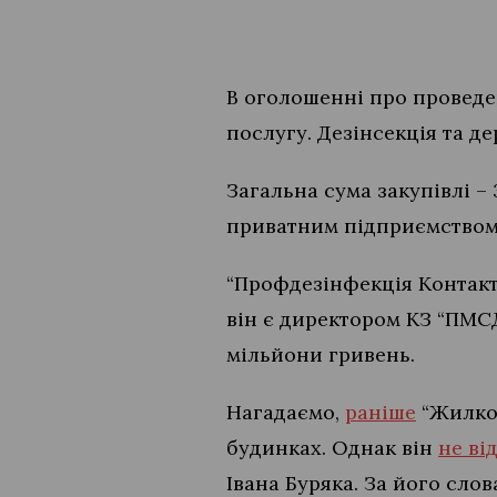
В оголошенні про проведен
послугу. Дезінсекція та д
Загальна сума закупівлі – 
приватним підприємством
“Профдезінфекція Контакт”
він є директором КЗ “ПМСД
мільйони гривень.
Нагадаємо,
раніше
“Жилком
будинках. Однак він
не ві
Івана Буряка. За його слов