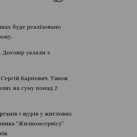
нках буде реалізовано
року.
. Договір уклали з
є Сергій Карпович. Також
влях на суму понад 2
ганів і щурів у житлових
авника “Жилкомсервісу”
ків.