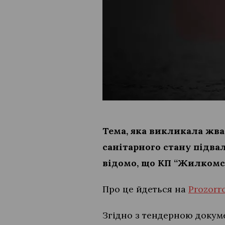
Тема, яка викликала жва
санітарного стану підва
відомо, що КП “Жилкомсе
Про це йдеться на
Prozorr
Згідно з тендерною докуме