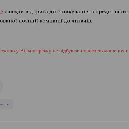
UA
завжди відкрита до спілкування з представни
ваної позиції компанії до читачів.
нсекцію у Вільногірську не відбувся: нового оголошення 
ласть