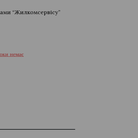
ками “Жилкомсервісу”
поки немає