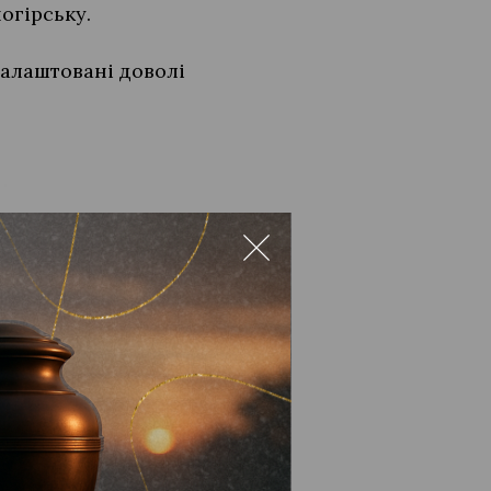
огірську.
налаштовані доволі