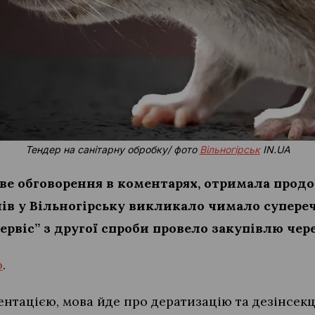
Тендер на санітарну обробку/ фото
Вільногірськ
IN.UA
ве обговорення в коментарях, отримала прод
лів у Вільногірську викликало чимало супереч
рвіс” з другої спроби провело закупівлю чере
o
.
нтацією, мова йде про дератизацію та дезінсекц