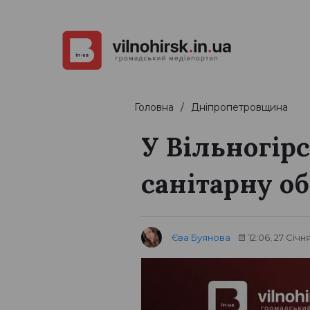
Головна
Дніпропетровщина
У Вільногір
санітарну о
Єва Буянова
12:06, 27 Січн