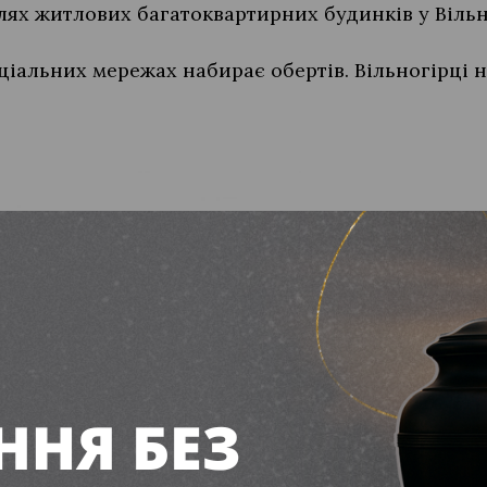
лях житлових багатоквартирних будинків у Вільн
ціальних мережах набирає обертів. Вільногірці 