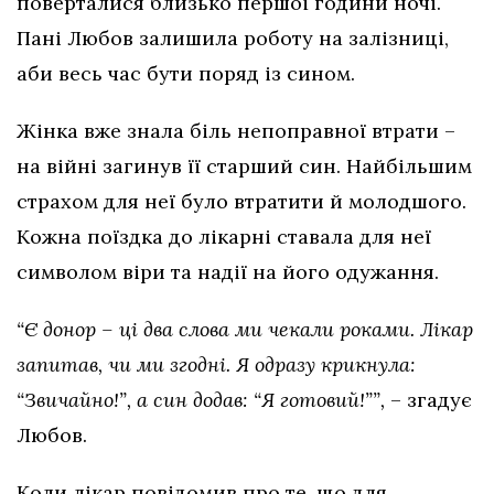
поверталися близько першої години ночі.
Пані Любов залишила роботу на залізниці,
аби весь час бути поряд із сином.
Жінка вже знала біль непоправної втрати –
на війні загинув її старший син. Найбільшим
страхом для неї було втратити й молодшого.
Кожна поїздка до лікарні ставала для неї
символом віри та надії на його одужання.
“Є донор – ці два слова ми чекали роками. Лікар
запитав, чи ми згодні. Я одразу крикнула:
“Звичайно!”, а син додав: “Я готовий!””,
– згадує
Любов.
Коли лікар повідомив про те, що для