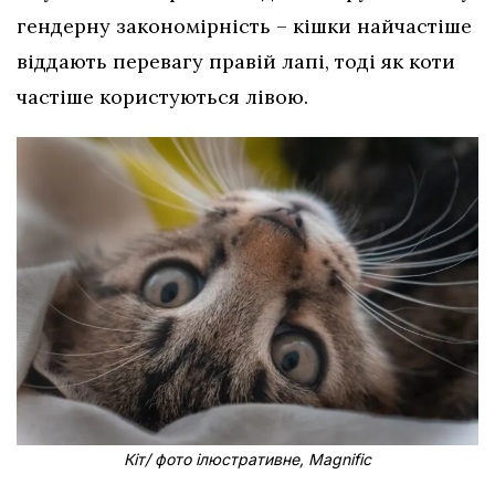
гендерну закономірність – кішки найчастіше
віддають перевагу правій лапі, тоді як коти
частіше користуються лівою.
Кіт/ фото ілюстративне, Magnific