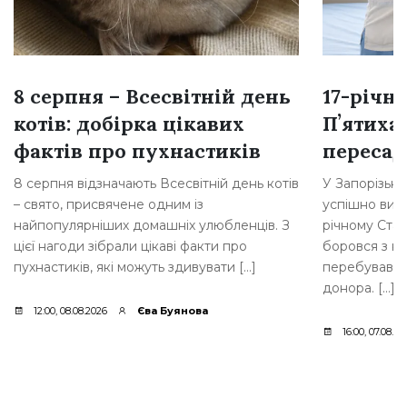
8 серпня – Всесвітній день
17-річн
котів: добірка цікавих
Пʼятиха
фактів про пухнастиків
переса
8 серпня відзначають Всесвітній день котів
У Запорізькій
– свято, присвячене одним із
успішно вик
найпопулярніших домашніх улюбленців. З
річному Стан
цієї нагоди зібрали цікаві факти про
боровся з н
пухнастиків, які можуть здивувати […]
перебував у 
донора. […]
12:00, 08.08.2026
Єва Буянова
16:00, 07.08.20