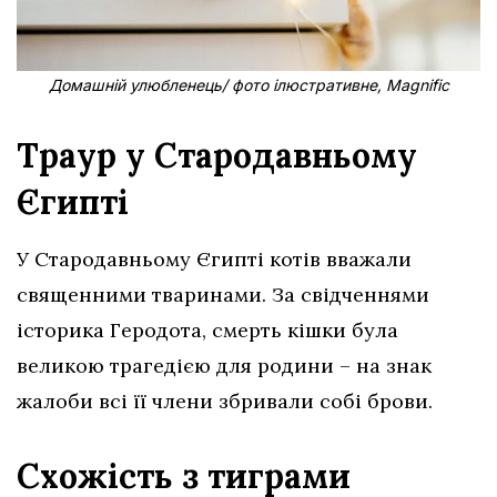
Домашній улюбленець/ фото ілюстративне, Magnific
Траур у Стародавньому
Єгипті
У Стародавньому Єгипті котів вважали
священними тваринами. За свідченнями
історика Геродота, смерть кішки була
великою трагедією для родини – на знак
жалоби всі її члени збривали собі брови.
Схожість з тиграми