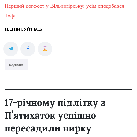
Перший догфест у Вільногірську: усім сподобався
Тофі
ПІДПИСУЙТЕСЬ
корисне
17-річному підлітку з
Пʼятихаток успішно
пересадили нирку