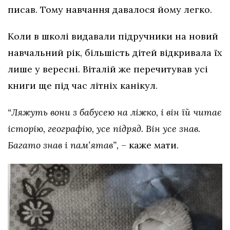
писав. Тому навчання давалося йому легко.
Коли в школі видавали підручники на новий
навчальний рік, більшість дітей відкривала їх
лише у вересні. Віталій же перечитував усі
книги ще під час літніх канікул.
“Ляжуть вони з бабусею на ліжко, і він їй читає
історію, географію, усе підряд. Він усе знав.
Багато знав і пам’ятав”,
– каже мати.