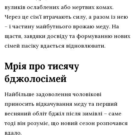
вуликів ослаблених або мертвих комах.
Через це сім’ї втрачають силу, а разом із нею
– і частину майбутнього врожаю меду. На
щастя, завдяки досвіду та формуванню нових
сімей пасіку вдається відновлювати.
Мрія про тисячу
бджолосімей
Найбільше задоволення чоловікові
приносить відкачування меду та перший
весняний обліт бджіл після зимівлі – саме
тоді він розуміє, що новий сезон розпочався
вдало.