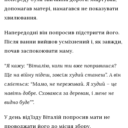
допомагав матері, намагався не показувати
хвилювання.
Напередодні він попросив підстригти його.
Після ванни вийшов усміхнений і, як завжди,
почав заспокоювати маму.
“Я кажу: “Віталію, коли ти вже поправишся?
Ще на війну підеш, зовсім худий станеш”. А він
сміється: “Мамо, не переживай. Я худий – це
навіть добре. Сховаюся за деревом, і мене не
видно буде””.
У день від’їзду Віталій попросив мати не
проводжати його до місця збору.