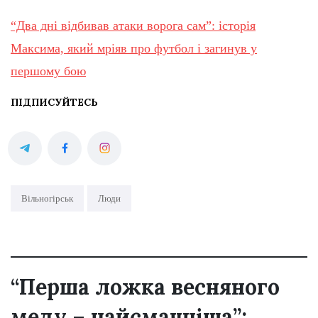
“Два дні відбивав атаки ворога сам”: історія
Максима, який мріяв про футбол і загинув у
першому бою
ПІДПИСУЙТЕСЬ
Вільногірськ
Люди
“Перша ложка весняного
меду – найсмачніша”: