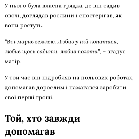
У нього була власна грядка, де він садив
овочі, доглядав рослини і спостерігав, як
вони ростуть.
“Він марив землею. Любив у ній копатися,
любив щось садити, любив полоти”,
– згадує
матір.
У той час він підробляв на польових роботах,
допомагав дорослим і намагався заробити
свої перші гроші.
Той, хто завжди
допомагав