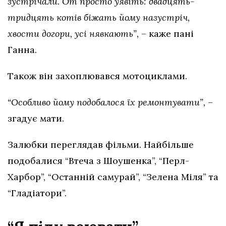
зустрічали. От просто уявіть: двадцять-
тридцять котів біжать йому назустріч,
хвости догори, усі нявкають”,
– каже пані
Ганна.
Також він захоплювався мотоциклами.
“Особливо йому подобалося їх ремонтувати”,
–
згадує мати.
Залюбки переглядав фільми. Найбільше
подобалися “Втеча з Шоушенка”, “Перл-
Харбор”, “Останній самурай”, “Зелена Міля” та
“Гладіатори”.