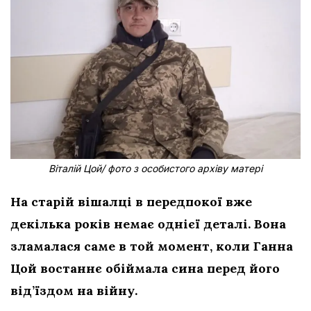
Віталій Цой/ фото з особистого архіву матері
На старій вішалці в передпокої вже
декілька років немає однієї деталі. Вона
зламалася саме в той момент, коли Ганна
Цой востаннє обіймала сина перед його
від’їздом на війну.