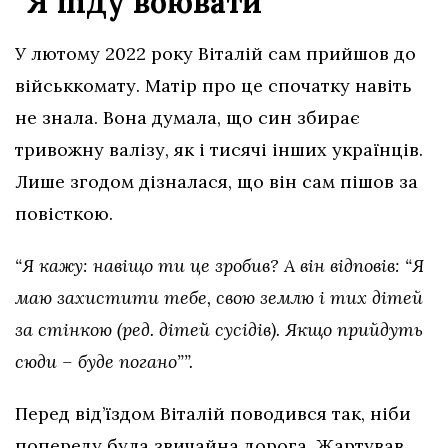
“Я піду воювати”
У лютому 2022 року Віталій сам прийшов до
військкомату. Матір про це спочатку навіть
не знала. Вона думала, що син збирає
тривожну валізу, як і тисячі інших українців.
Лише згодом дізналася, що він сам пішов за
повісткою.
“Я кажу: навіщо ти це зробив? А він відповів: “Я
маю захистити тебе, свою землю і тих дітей
за стінкою (ред. дітей сусідів). Якщо прийдуть
сюди – буде погано””.
Перед від’їздом Віталій поводився так, ніби
попереду була звичайна дорога. Жартував,