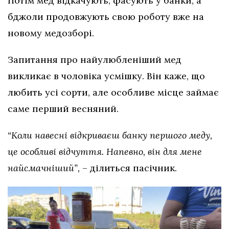
Потім мед відкачують, фасують у банки, а
бджоли продовжують свою роботу вже на
новому медозборі.
Запитання про найулюбленіший мед
викликає в чоловіка усмішку. Він каже, що
любить усі сорти, але особливе місце займає
саме перший весняний.
“Коли навесні відкриваєш банку першого меду,
це особливі відчуття. Напевно, він для мене
найсмачніший”,
– ділиться пасічник.