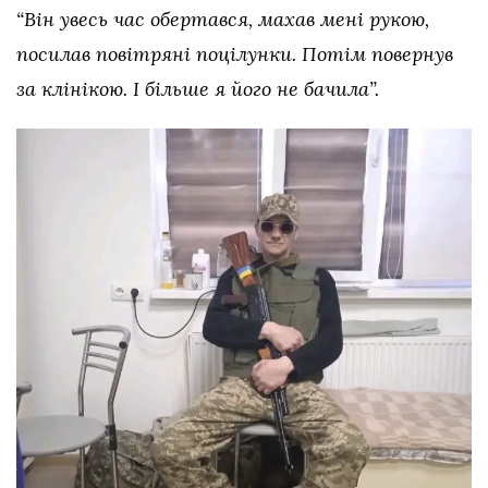
“Він увесь час обертався, махав мені рукою,
посилав повітряні поцілунки. Потім повернув
за клінікою. І більше я його не бачила”.