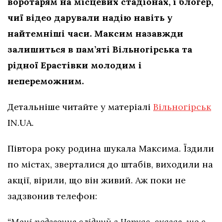
воротарям на місцевих стадіонах, і блогер,
чиї відео дарували надію навіть у
найтемніші часи. Максим назавжди
залишиться в пам’яті Вільногірська та
рідної Ерастівки молодим і
непереможним.
Детальніше читайте у матеріалі
Вільногірськ
IN.UA.
Півтора року родина шукала Максима. Їздили
по містах, зверталися до штабів, виходили на
акції, вірили, що він живий. Аж поки не
задзвонив телефон:
“Мені подзвонив слідчий з Черкас, сказав, що є