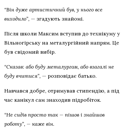
“Він дуже артистичний був, у нього все
виходило”,
— згадують знайомі.
Після школи Максим вступив до технікуму у
Вільногірську на металургійний напрям. Це
був свідомий вибір.
“Сказав: або буду металургом, або взагалі не
буду вчитися”,
— розповідає батько.
Навчався добре, отримував стипендію, а під
час канікул сам знаходив підробіток.
“Не сидів просто так — пішов і знайшов
роботу”, — каже він.