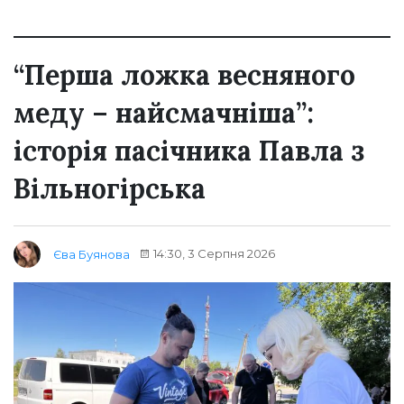
“Перша ложка весняного
меду – найсмачніша”:
історія пасічника Павла з
Вільногірська
14:30, 3 Серпня 2026
Єва Буянова