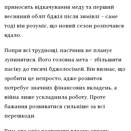
приносить відкачування меду та перший
весняний обліт бджіл після зимівлі – саме
тоді він розуміє, що новий сезон розпочався
вдало.
Попри всі труднощі, пасічник не планує
зупинятися. Його головна мета – збільшити
пасіку до тисячі бджолосімей. Він визнає, що
зробити це непросто, адже розвиток
потребує значних фінансових вкладень, а
війна лише ускладнила роботу. Проте
бажання розвиватися сильніше за всі
перешкоди.
Тим, хто мріє розпочати власну справу,