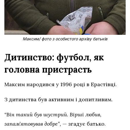
Максим/ фото з особистого архіву батьків
Дитинство: футбол, як
головна пристрасть
Максим народився у 1996 році в Ерастівці.
З дитинства був активним і допитливим.
“Він такий був шустрий. Вірші любив,
запамʼятовував добре”,
— згадує батько.