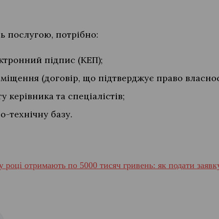
ь послугою, потрібно:
ктронний підпис (КЕП);
міщення (договір, що підтверджує право власнос
у керівника та спеціалістів;
о-технічну базу.
 році отримають по 5000 тисяч гривень: як подати заявк