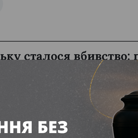
ьку сталося вбивство: 
4-річного підозрювано
 3 Серпня 2026