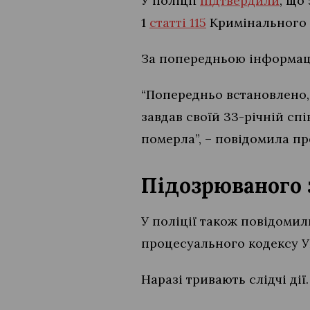
У поліції
підтвердили
, що
1
статті 115
Кримінального к
За попередньою інформаці
“Попередньо встановлено,
завдав своїй 33-річній с
померла”, – повідомила п
Підозрюваного
У поліції також повідомил
процесуального кодексу У
Наразі тривають слідчі ді