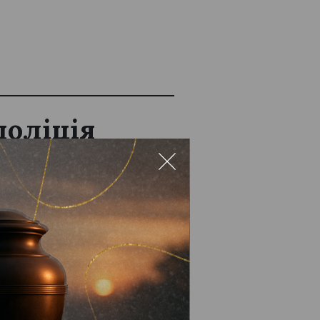
поліція
го