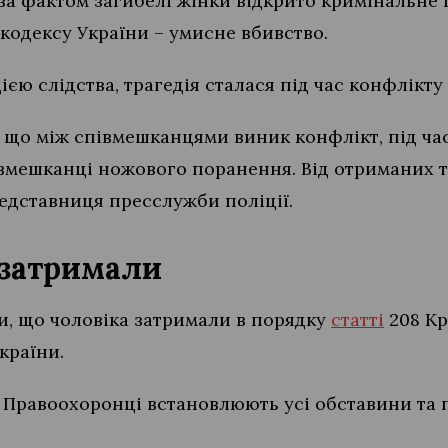
 за фактом загибелі жінки відкрито кримінальне
одексу України – умисне вбивство.
єю слідства, трагедія сталася під час конфлікт
 що між співмешканцями виник конфлікт, під час
півмешканці ножового поранення. Від отриманих 
редставниця пресслужби поліції.
 затримали
и, що чоловіка затримали в порядку
статті
208 Кр
країни.
ї. Правоохоронці встановлюють усі обставини та 