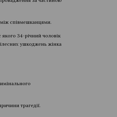
 провадження за частиною
у між співмешканцями.
 якого 34-річний чоловік
тілесних ушкоджень жінка
имінального
причини трагедії.