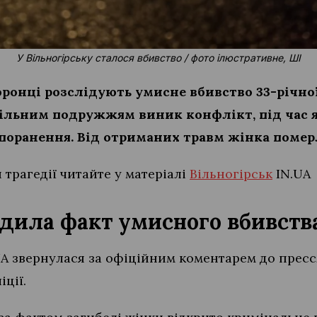
У Вільногірську сталося вбивство / фото ілюстративне, ШІ
оронці розслідують умисне вбивство 33-річно
ільним подружжям виник конфлікт, під час я
поранення. Від отриманих травм жінка помер
трагедії читайте у матеріалі
Вільногірськ
IN.UA
рдила факт умисного вбивств
A звернулася за офіційним коментарем до прес
ції.