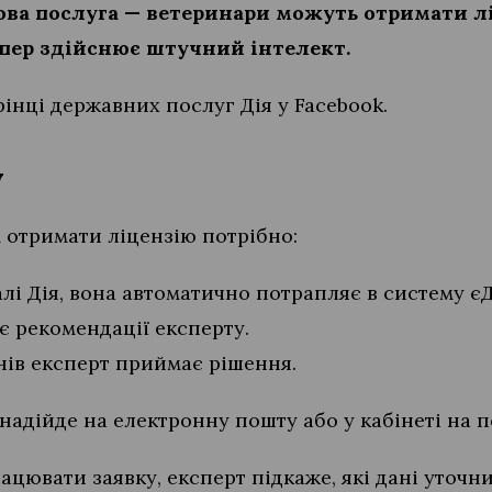
ова послуга — ветеринари можуть отримати лі
епер здійснює штучний інтелект.
інці державних послуг Дія у Facebook.
у
 отримати ліцензію потрібно:
лі Дія, вона автоматично потрапляє в систему єД
ає рекомендації експерту.
нів експерт приймає рішення.
адійде на електронну пошту або у кабінеті на п
цювати заявку, експерт підкаже, які дані уточн