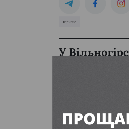
корисне
У Вільногірс
затримала 3
Авраменко Аркадій
11:00,