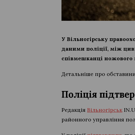
У Вільногірську правоох
даними поліції, між цив
співмешканці ножового 
Детальніше про обставини 
Поліція підтве
Редакція
Вільногірськ
IN.U
районного управління полі