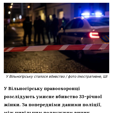
У Вільногірську сталося вбивство / фото ілюстративне, ШІ
У Вільногірську правоохоронці
розслідують умисне вбивство 33-річної
жінки. За попередніми даними поліції,
між цивільним подружжям виник