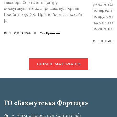
інженера Сервісного центру
умисне вбивс
обслуговування за адресою: вул. Братів
попередніми 
Горобців, буд.28. Про це йдеться на сайті
подружжям ви
[…]
чоловік зав
поранення. [
10:00, 06.08.2026
Єва Буянова
11:00, 03.08.20
БІЛЬШЕ МАТЕРІАЛІВ
ГО «Бахмутська Фортеця»
м. Вільногірськ, вул. Садова 15/а