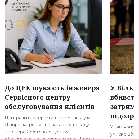
До ЦЕК шукають інженера
У Вільн
Сервісного центру
вбивств
обслуговування клієнтів
затрима
підозр
Центральна енергетична компанія у м.
Дніпро запрошує на вакантну посаду
У Вільногірс
інженера Сервісного центру
умисне вбивс
обслуговування за адресою: вул. Братів