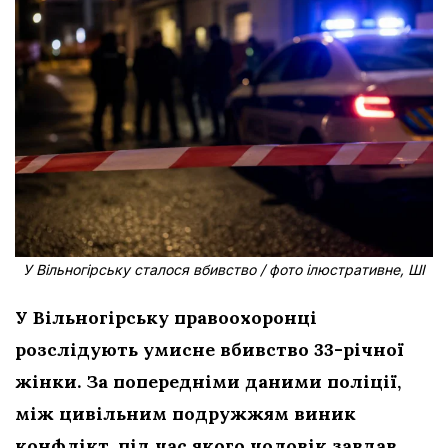
У Вільногірську сталося вбивство / фото ілюстративне, ШІ
У Вільногірську правоохоронці
розслідують умисне вбивство 33-річної
жінки. За попередніми даними поліції,
між цивільним подружжям виник
конфлікт, під час якого чоловік завдав