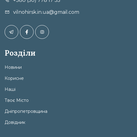
+380 (50) 778 17 35
vilnohirsk.in.ua@gmail.com
Розділи
Новини
Корисне
Наші
Твоє Місто
Дніпропетровщина
Довідник