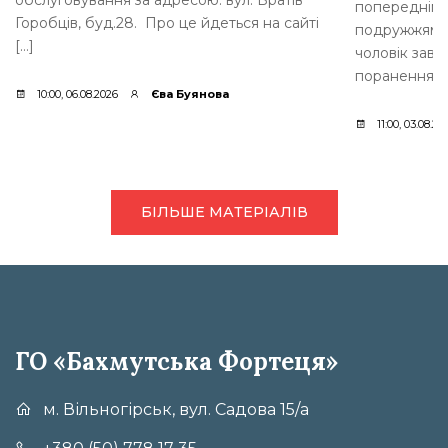
попередніми 
Горобців, буд.28. Про це йдеться на сайті
подружжям ви
[…]
чоловік зав
поранення. [
10:00, 06.08.2026
Єва Буянова
11:00, 03.08.20
БІЛЬШЕ МАТЕРІАЛІВ
ГО «Бахмутська Фортеця»
м. Вільногірськ, вул. Садова 15/а