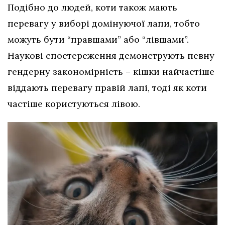
Подібно до людей, коти також мають
перевагу у виборі домінуючої лапи, тобто
можуть бути “правшами” або “лівшами”.
Наукові спостереження демонструють певну
гендерну закономірність – кішки найчастіше
віддають перевагу правій лапі, тоді як коти
частіше користуються лівою.