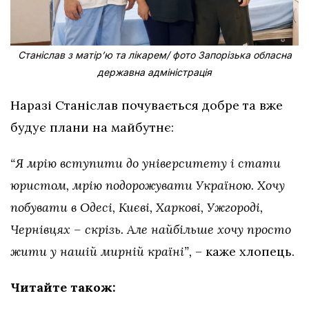
Станіслав з матірʼю та лікарем/ фото Запорізька обласна
державна адміністрація
Наразі Станіслав почувається добре та вже
будує плани на майбутнє:
“Я мрію вступити до університету і стати
юристом, мрію подорожувати Україною. Хочу
побувати в Одесі, Києві, Харкові, Ужгороді,
Чернівцях – скрізь. Але найбільше хочу просто
жити у нашій мирній країні”,
– каже хлопець.
Читайте також: