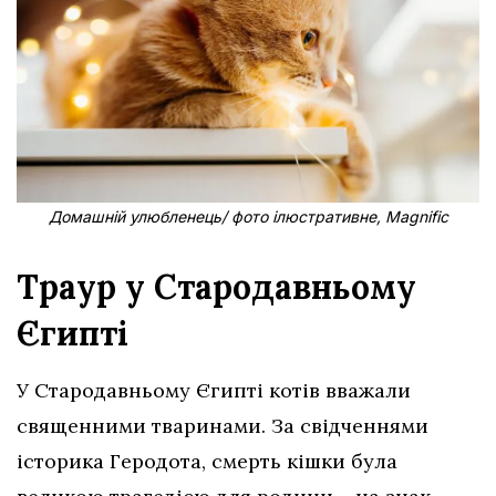
Домашній улюбленець/ фото ілюстративне, Magnific
Траур у Стародавньому
Єгипті
У Стародавньому Єгипті котів вважали
священними тваринами. За свідченнями
історика Геродота, смерть кішки була