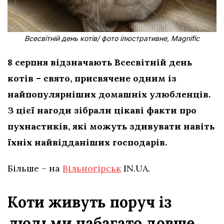
Всесвітній день котів/ фото ілюстративне, Magnific
8 серпня відзначають Всесвітній день
котів – свято, присвячене одним із
найпопулярніших домашніх улюбленців.
З цієї нагоди зібрали цікаві факти про
пухнастиків, які можуть здивувати навіть
їхніх найвідданіших господарів.
Більше – на
Вільногірськ
IN.UA.
Коти живуть поруч із
людьми набагато довше,