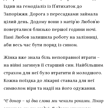
їздив на гемодіаліз із Пʼятихаток до
Запоріжжя. Дорога з пересадками займала
цілий день. Додому вони з матірʼю Любовʼю
поверталися близько першої години ночі.
Пані Любов залишила роботу на залізниці,
аби весь час бути поряд із сином.
Жінка вже знала біль непоправної втрати –
на війні загинув її старший син. Найбільшим
страхом для неї було втратити й молодшого.
Кожна поїздка до лікарні ставала для неї
символом віри та надії на його одужання.
“Є донор – ці два слова ми чекали роками. Лікар