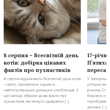
8 серпня – Всесвітній день
17-річн
котів: добірка цікавих
Пʼятиха
фактів про пухнастиків
переса
8 серпня відзначають Всесвітній день котів
У Запорізькій
– свято, присвячене одним із
успішно вик
найпопулярніших домашніх улюбленців. З
річному Стан
цієї нагоди зібрали цікаві факти про
боровся з н
пухнастиків, які можуть здивувати […]
перебував у 
донора. […]