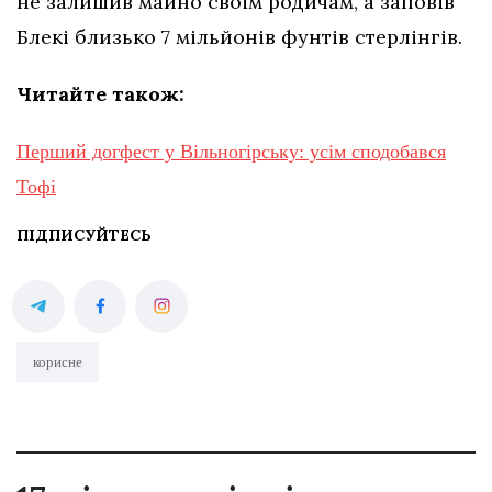
не залишив майно своїм родичам, а заповів
Блекі близько 7 мільйонів фунтів стерлінгів.
Читайте також:
Перший догфест у Вільногірську: усім сподобався
Тофі
ПІДПИСУЙТЕСЬ
корисне