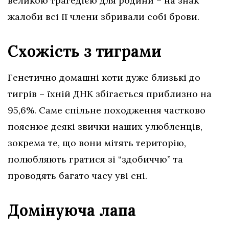
великою трагедією для родини – на знак
жалоби всі її члени збривали собі брови.
Схожість з тиграми
Генетично домашні коти дуже близькі до
тигрів – їхній ДНК збігається приблизно на
95,6%. Саме спільне походження частково
пояснює деякі звички наших улюбленців,
зокрема те, що вони мітять територію,
полюбляють гратися зі “здобиччю” та
проводять багато часу уві сні.
Домінуюча лапа