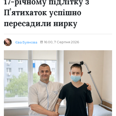
17-річному підлітку з
Пʼятихаток успішно
пересадили нирку
16:00, 7 Серпня 2026
Єва Буянова