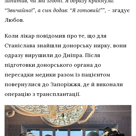
запитав, чи ми згодні. Я одразу крикнула:
“Звичайно!”, а син додав: “Я готовий!””,
– згадує
Любов.
Коли лікар повідомив про те, що для
Станіслава знайшли донорську нирку, вони
одразу вирушили до Дніпра. Після
підготовки донорського органа до
пересадки медики разом із пацієнтом
повернулися до Запоріжжя, де й виконали
операцію з трансплантації.