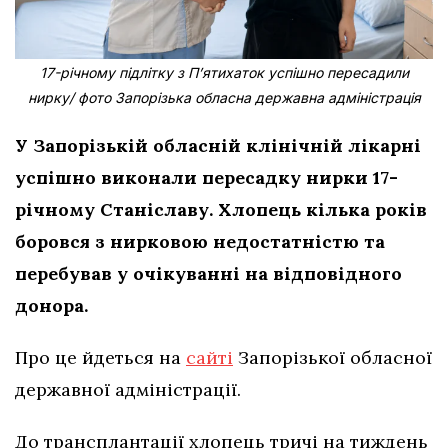
17-річному підлітку з Пʼятихаток успішно пересадили
нирку/ фото Запорізька обласна державна адміністрація
У Запорізькій обласній клінічній лікарні
успішно виконали пересадку нирки 17-
річному Станіславу. Хлопець кілька років
боровся з нирковою недостатністю та
перебував у очікуванні на відповідного
донора.
Про це йдеться на
сайті
Запорізької обласної
державної адміністрації.
До трансплантації хлопець тричі на тиждень