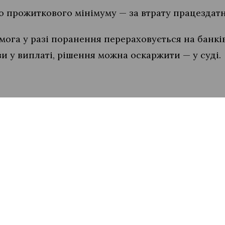
го прожиткового мінімуму — за втрату працездатно
ога у разі поранення перераховується на банкі
ви у виплаті, рішення можна оскаржити — у суді.
вані працівники виїхати за кордон під час відпу
новлено інвалідність через війну, можуть отрим
льйона гривень