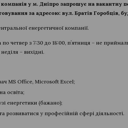
компанія у м. Дніпро запрошує на вакантну 
овування за адресою: вул. Братів Горобців, бу
нтральної енергетичної компанії.
 по четвер з 7:30 до 18:00, пʼятниця – не прийма
а неділя – вихідні.
ч MS Office, Microsoft Excel;
на освіта;
узі енергетики (бажано);
та розвиватися у професійній сфері діяльності.