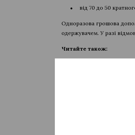
від 70 до 50 кратно
Одноразова грошова допом
одержувачем. У разі відмо
Читайте також:
Чи можуть заброньо
Українці, яким вста
допомогу — до 1 мі
ПІДПИСУЙТЕСЬ