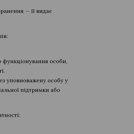
ранення — її видає
ів:
о функціонування особи,
і.
ез уповноважену особу у
іальної підтримки або
тності: