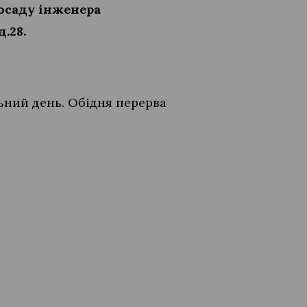
посаду інженера
д.28.
льний день. Обідня перерва