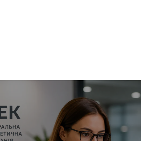
ють інженера Сервісн
ння клієнтів
ня 2026