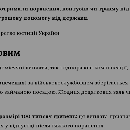
 отримали поранення, контузію чи травму пі
грошову допомогу від держави.
рство юстиції України.
ковим
омісячні виплати, так і одноразові компенсації,
зпечення:
за військовослужбовцем зберігається
ю займаною посадою. Жодних додаткових заяв чи
розмірі 100 тиисяч гривень:
ця виплата признач
я у відпустці після тяжкого поранення.