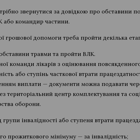
трібно звернутися за довідкою про обставини по
К або командир частини.
ї грошової допомоги треба пройти декілька етап
обставини травми та пройти ВЛК.
ної команди лікарів з оцінювання повсякденног
ність або ступінь часткової втрати працездатност
енням виплати — документи можна подавати чер
ерез територіальний центр комплектування та соц
рства оборони.
 групи інвалідності або ступеня втрати працезда
ого прожиткового мінімуму — за інвалідність;