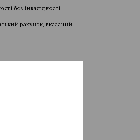
сті без інвалідності.
вський рахунок, вказаний
стки
ати одноразову грошову