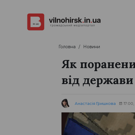
Головна
Новини
Як поранени
від держави
Анастасія Гришкова
17:00,