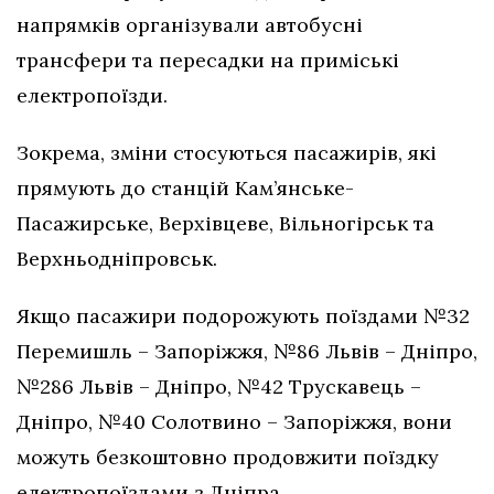
напрямків організували автобусні
трансфери та пересадки на приміські
електропоїзди.
Зокрема, зміни стосуються пасажирів, які
прямують до станцій Кам’янське-
Пасажирське, Верхівцеве, Вільногірськ та
Верхньодніпровськ.
Якщо пасажири подорожують поїздами №32
Перемишль – Запоріжжя, №86 Львів – Дніпро,
№286 Львів – Дніпро, №42 Трускавець –
Дніпро, №40 Солотвино – Запоріжжя, вони
можуть безкоштовно продовжити поїздку
електропоїздами з Дніпра.