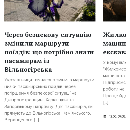
Через безпекову ситуацію
Жилком
змінили маршрути
машині
поїздів: що потрібно знати
екскава
пасажирам із
У комунальн
Вільногірська
“Жилкомсерві
машиніста о
Укрзалізниця тимчасово змінила маршрути
Підприємств
низки пасажирських поїздів через
роботи на п
погіршення безпекової ситуації на
Про це йдет
Дніпропетровщині, Харківщині та
[…]
Запорізькому напрямку. Для пасажирів, які
прямують до Вільногірська, Кам’янського,
12:00, 07.08.20
Верхівцевого […]