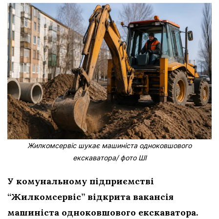
Жилкомсервіс шукає машиніста одноковшового
екскаватора/ фото ШІ
У комунальному підприємстві
“Жилкомсервіс” відкрита вакансія
машиніста одноковшового екскаватора.