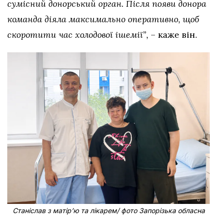
сумісний донорський орган. Після появи донора
команда діяла максимально оперативно, щоб
скоротити час холодової ішемії”,
– каже він.
Станіслав з матірʼю та лікарем/ фото Запорізька обласна