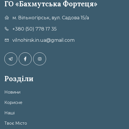
ГО «Бахмутська Фортеця»
м. Вільногірськ, вул. Садова 15/а
+380 (50) 778 17 35
vilnohirsk.in.ua@gmail.com
Розділи
Новини
Корисне
Наші
Твоє Місто