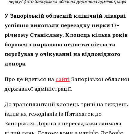
нирку/ фото Запорізька обласна державна адміністрація
У Запорізькій обласній клінічній лікарні
успішно виконали пересадку нирки 17-
річному Станіславу. Хлопець кілька років
боровся з нирковою недостатністю та
перебував у очікуванні на відповідного
донора.
Про це йдеться на
сайті
Запорізької обласної
державної адміністрації.
До трансплантації хлопець тричі на тиждень
їздив на гемодіаліз із Пʼятихаток до
Запоріжжя. Дорога з пересадками займала
цілий день. Додому вони з матірʼю Любовʼю