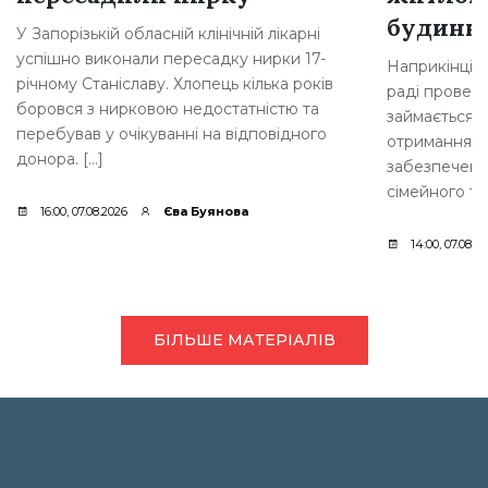
будинкі
У Запорізькій обласній клінічній лікарні
успішно виконали пересадку нирки 17-
Наприкінці л
річному Станіславу. Хлопець кілька років
раді провели
боровся з нирковою недостатністю та
займається 
перебував у очікуванні на відповідного
отримання д
донора. […]
забезпеченн
сімейного ти
16:00, 07.08.2026
Єва Буянова
14:00, 07.08.2
БІЛЬШЕ МАТЕРІАЛІВ