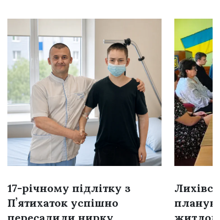
17-річному підлітку з
Лихівсь
Пʼятихаток успішно
плануют
пересадили нирку
житлом