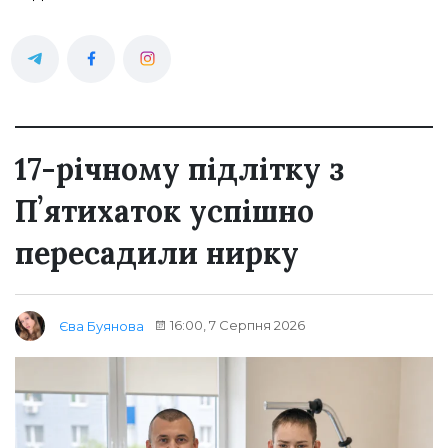
17-річному підлітку з
Пʼятихаток успішно
пересадили нирку
16:00, 7 Серпня 2026
Єва Буянова