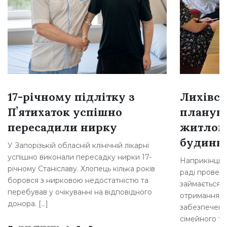
17-річному підлітку з
Лихівсь
Пʼятихаток успішно
плануют
пересадили нирку
житлом
будинкі
У Запорізькій обласній клінічній лікарні
успішно виконали пересадку нирки 17-
Наприкінці л
річному Станіславу. Хлопець кілька років
раді провели
боровся з нирковою недостатністю та
займається 
перебував у очікуванні на відповідного
отримання д
донора. […]
забезпеченн
сімейного ти