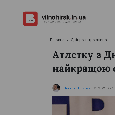
Головна
Дніпропетровщина
Атлетку з Д
найкращою 
Дмитро Бойцун
12:30, 3 Ж