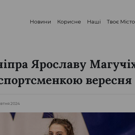
Новини
Корисне
Наші
Твоє Місто
ніпра Ярославу Магучі
спортсменкою вересня
овтня 2024