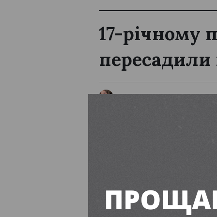
17-річному 
пересадили
Єва Буянова
16:00, 7 Серп