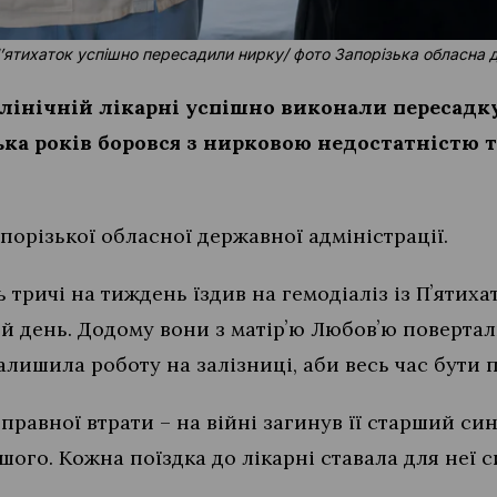
 Пʼятихаток успішно пересадили нирку/ фото Запорізька обласна 
клінічній лікарні успішно виконали пересадк
ька років боровся з нирковою недостатністю т
порізької обласної державної адміністрації.
 тричі на тиждень їздив на гемодіаліз із Пʼятиха
й день. Додому вони з матірʼю Любовʼю поверта
алишила роботу на залізниці, аби весь час бути 
правної втрати – на війні загинув її старший си
шого. Кожна поїздка до лікарні ставала для неї с