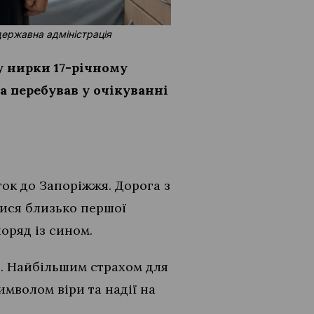
державна адміністрація
у нирки 17-річному
а перебував у очікуванні
ток до Запоріжжя. Дорога з
лися близько першої
поряд із сином.
н. Найбільшим страхом для
имволом віри та надії на