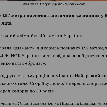
Ярослава Магучії / фото Сергій Лисак
 1.97 метри на легкоатлетичних змаганнях у 
ліги.
льний олімпійській комітет України.
грала «діамант», підкорила позначку 1.97 метри
місія НОК України високо відзначала її досягненн
щенко взяла «бронзу».
о вдруге у цьому році в номінації «Найкращий ю
ького стилю Єгор Якушенко. У вересні спортсме
серед юніорів до 20 років.
ершення Олімпійських ігор в Парижі в більшості о