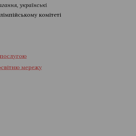
агання, українські
олімпійському комітеті
ь послугою
освітню мережу