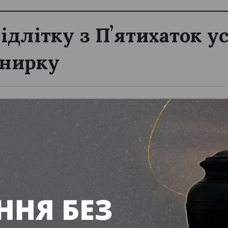
підлітку з Пʼятихаток 
 нирку
ня 2026