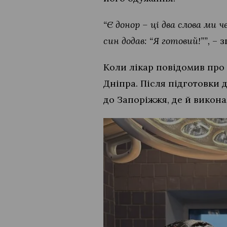
“Є донор – ці два слова ми ч
син додав: “Я готовий!””,
– з
Коли лікар повідомив про
Дніпра. Після підготовки
до Запоріжжя, де й викона