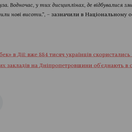
а. Водночас, у тих дисциплінах, де відбувалися зм
или нові висоти.”
, – зазначили в Національному 
ек» в Дії: вже 884 тисяч українців скористалис
их закладів на Дніпропетровщини обʼєднають в 