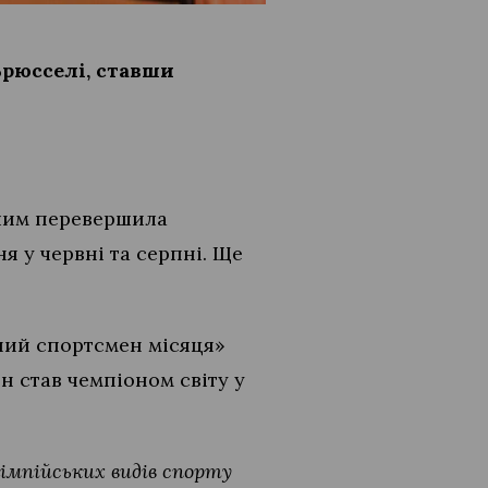
Брюсселі, ставши
, чим перевершила
я у червні та серпні. Ще
ний спортсмен місяця»
н став чемпіоном світу у
лімпійських видів спорту