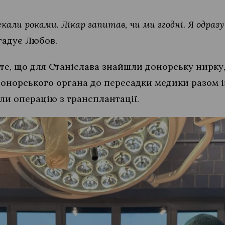
екали роками. Лікар запитав, чи ми згодні. Я одразу
гадує Любов.
 те, що для Станіслава знайшли донорську нирку
 донорського органа до пересадки медики разом 
ли операцію з трансплантації.