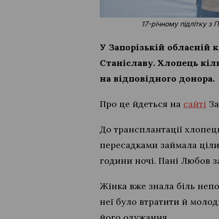
17-річному підлітку з
У Запорізькій обласній 
Станіславу. Хлопець кіл
на відповідного донора.
Про це йдеться на
сайті
За
До трансплантації хлопець
пересадками займала ціли
години ночі. Пані Любов з
Жінка вже знала біль непо
неї було втратити й молод
його одужання.