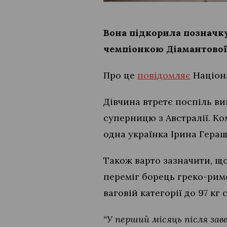
Вона підкорила позначку
чемпіонкою Діамантової 
Про це
повідомляє
Націона
Дівчина втретє поспіль ви
суперницю з Австралії. Ко
одна українка Ірина Гера
Також варто зазначити, щ
переміг борець греко-римс
ваговій категорії до 97 кг 
“У перший місяць після зав