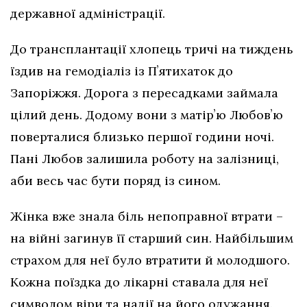
державної адміністрації.
До трансплантації хлопець тричі на тиждень
їздив на гемодіаліз із Пʼятихаток до
Запоріжжя. Дорога з пересадками займала
цілий день. Додому вони з матірʼю Любовʼю
поверталися близько першої години ночі.
Пані Любов залишила роботу на залізниці,
аби весь час бути поряд із сином.
Жінка вже знала біль непоправної втрати –
на війні загинув її старший син. Найбільшим
страхом для неї було втратити й молодшого.
Кожна поїздка до лікарні ставала для неї
символом віри та надії на його одужання.