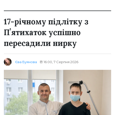
17-річному підлітку з
Пʼятихаток успішно
пересадили нирку
16:00, 7 Серпня 2026
Єва Буянова