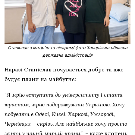
Станіслав з матірʼю та лікарем/ фото Запорізька обласна
державна адміністрація
Наразі Станіслав почувається добре та вже
будує плани на майбутнє:
“Я мрію вступити до університету і стати
юристом, мрію подорожувати Україною. Хочу
побувати в Одесі, Києві, Харкові, Ужгороді,
Чернівцях – скрізь. Але найбільше хочу просто
жити у нашій мирній країні”,
– каже хлопець.