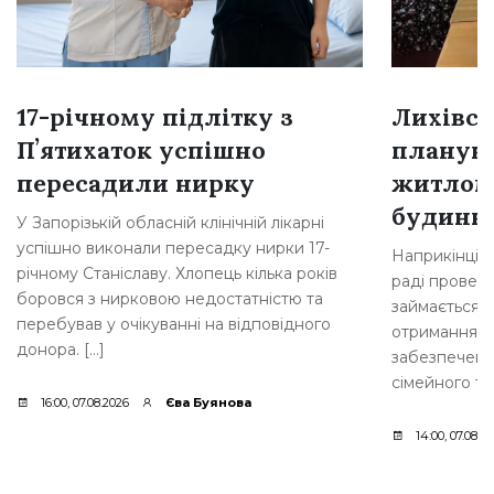
17-річному підлітку з
Лихівсь
Пʼятихаток успішно
плануют
пересадили нирку
житлом
будинкі
У Запорізькій обласній клінічній лікарні
успішно виконали пересадку нирки 17-
Наприкінці л
річному Станіславу. Хлопець кілька років
раді провели
боровся з нирковою недостатністю та
займається 
перебував у очікуванні на відповідного
отримання д
донора. […]
забезпеченн
сімейного ти
16:00, 07.08.2026
Єва Буянова
14:00, 07.08.2