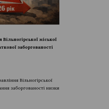
я Вільногірської міської
ткової заборгованості
равління Вільногірської
ання заборгованості низки