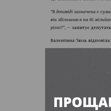
“В доповіді зазначена є сум
він збільшився на 61 мільй
різні?”,
— запитує депутатк
Валентина Зюзь відповіла:
“Там різні підприємства, рі
податкова служба здійснил
мільйонів”,
— сказала вона
Нагадаємо
, що бюджет гр
Вільногірський гірничо-м
податків, що забезпечує з
підприємств прямо відобр