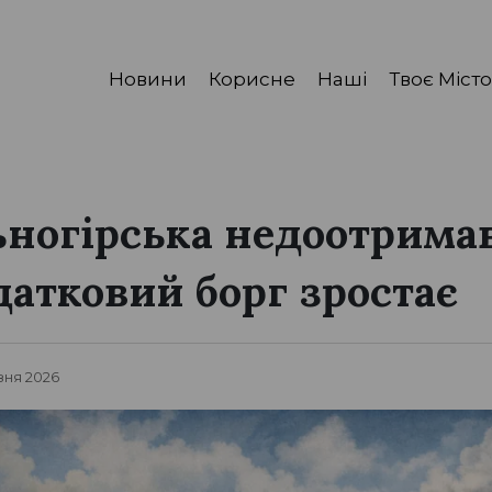
Новини
Корисне
Наші
Твоє Місто
ногірська недоотримав
датковий борг зростає
зня 2026