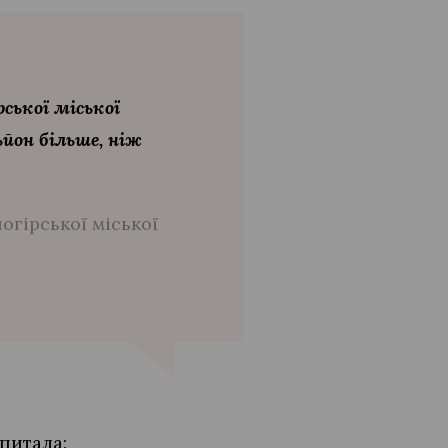
ської міської
ьйон більше, ніж
огірської міської
апитала: