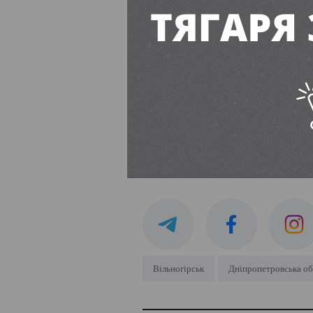
Ситуація із заборгованіс
фінансового управління м
що створює серйозний деф
Читайте також:
Вільногірський комбінат сплач
ПІДПИСУЙТЕСЬ
Вільногірськ
Дніпропетровська об