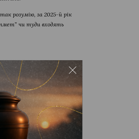
 так розумію, за 2025-й рік
ветмет” чи туди входять
відбувся через те, що
…їм донараховано майже 50
х виробництв. Зокрема,
йбільших платників
ння у діяльності таких