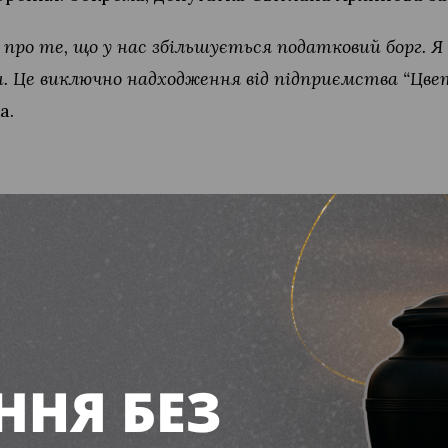
а про те, що у нас збільшується податковий борг. Я
он. Це виключно надходження від підприємства “Ц
а.
зні види податків, але значний стрибок, зростання 
а аудит цього підприємства і донарахувала кошти
.
омади традиційно спирається на податки велики
еталургійний комбінат залишається одним із на
начну частину міської скарбниці. Будь-які колива
ажаються на фінансовій спроможності міста.