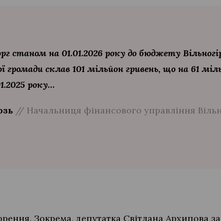
г станом на 01.01.2026 року до бюджету Вільногір
 громади склав 101 мільйон гривень, що на 61 міл
1.2025 року…
юзь
// Начальниця фінансового управління Вільн
орення. Зокрема, депутатка Світлана Архипова з