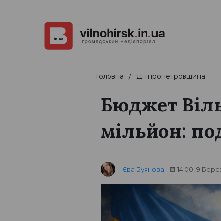
Головна
Дніпропетровщина
Бюджет Віль
мільйон: по
Єва Буянова
14:00, 9 Бере