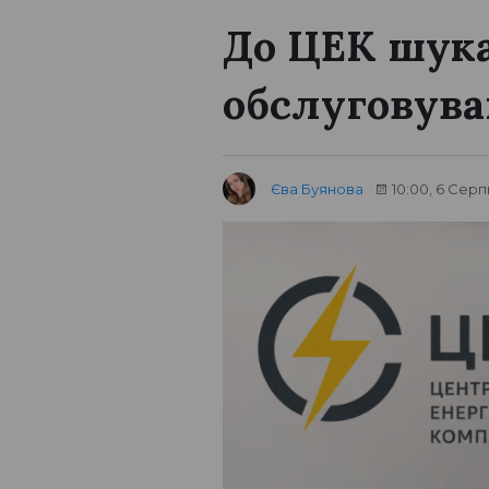
До ЦЕК шука
обслуговува
Єва Буянова
10:00, 6 Серп