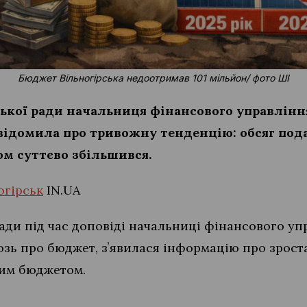
Бюджет Вільногірська недоотримав 101 мільйон/ фото ШІ
іської ради начальниця фінансового управлінн
ідомила про тривожну тенденцію: обсяг пода
м суттєво збільшився.
огірськ
IN.UA
 ради під час доповіді начальниці фінансового уп
юзь про бюджет, зʼявилася інформацію про зрост
вим бюджетом.