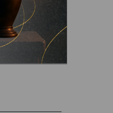
ень.
Раніше
спеціалісти
римати мільйони гривень,