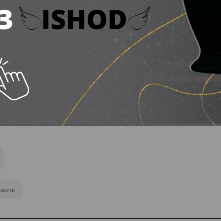
тю ускладнюється прогнозами щодо недонадходж
іськради вже зазначали, що
громада може недоот
іцит для фінансування міських програм.
ує найбільші податки у міський бюджет: які це суми
ласть