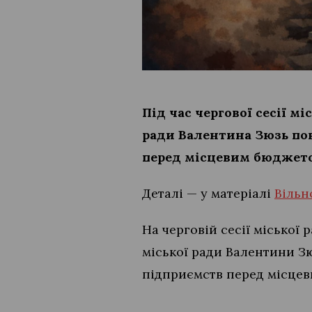
Під час чергової сесії м
ради Валентина Зюзь пов
перед місцевим бюджето
Деталі — у матеріалі
Вільн
На черговій сесії міської
міської ради Валентини З
підприємств перед місце