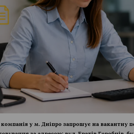
компанія у м. Дніпро запрошує на вакантну 
овування за адресою: вул. Братів Горобців, бу