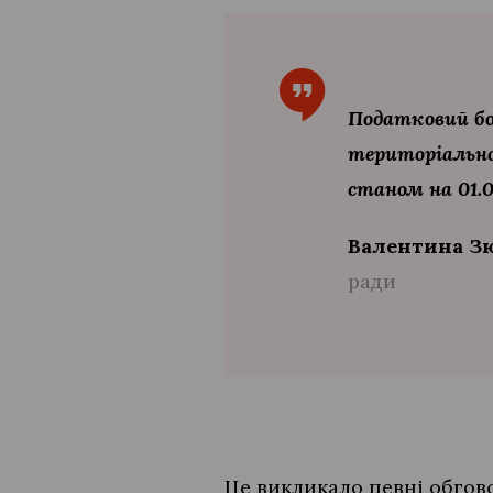
Податковий бор
територіальної
станом на 01.0
Валентина З
ради
Це викликало певні обгов