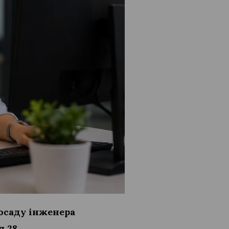
посаду інженера
д.28.