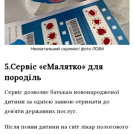
Неонатальний скринінг/ фото ЛОВА
5.Сервіс «єМалятко» для
породіль
Сервіс дозволяє батькам новонародженої
дитини за однією заявою отримати до
девʼяти державних послуг.
Після появи дитини на світ лікар пологового