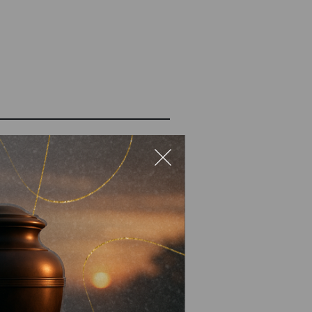
и маршрути
ам із