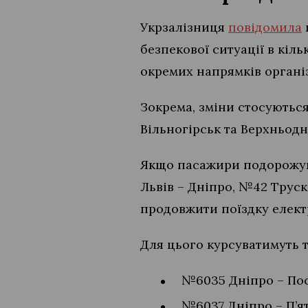
Укрзалізниця
повідомила
безпекової ситуації в кіл
окремих напрямків органі
Зокрема, зміни стосуються
Вільногірськ та Верхньодн
Якщо пасажири подорожую
Львів – Дніпро, №42 Трус
продовжити поїздку елект
Для цього курсуватимуть т
№6035 Дніпро – Пост
№6037 Дніпро – П’ят