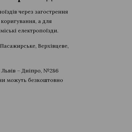
оїздів через загострення
 коригування, а для
міські електропоїзди.
-Пасажирське, Верхівцеве,
Львів – Дніпро, №286
они можуть безкоштовно