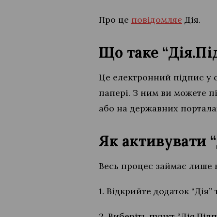
Про це
повідомляє
Дія.
Що таке “Дія.Пі
Це електронний підпис у с
папері. З ним ви можете п
або на державних портала
Як активувати “
Весь процес займає лише 
1. Відкрийте додаток “Дія”
2. Виберіть пункт “Дія.Під