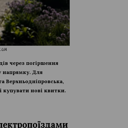
N.UA
ів через погіршення
у напрямку. Для
 та Верхньодніпровська,
 купувати нові квитки.
електропоїздами