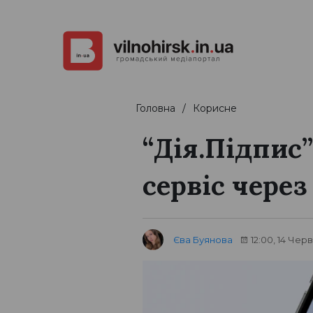
Головна
Корисне
“Дія.Підпис”
сервіс через
Єва Буянова
12:00, 14 Чер