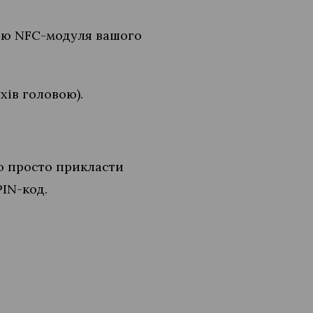
гою NFC-модуля вашого
хів головою).
о просто прикласти
PIN-код.