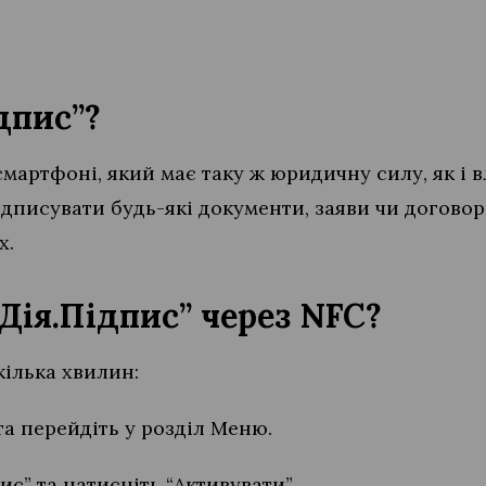
дпис”?
мартфоні, який має таку ж юридичну силу, як і 
ідписувати будь-які документи, заяви чи договор
х.
Дія.Підпис” через NFC?
кілька хвилин:
 та перейдіть у розділ Меню.
пис” та натисніть “Активувати”.