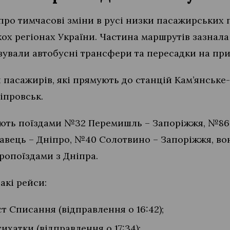
про тимчасові зміни в русі низки пасажирських п
ькох регіонах України. Частина маршрутів зазнала
зували автобусні трансфери та пересадки на при
 пасажирів, які прямують до станцій Кам’янське
іпровськ.
ть поїздами №32 Перемишль – Запоріжжя, №86 
кавець – Дніпро, №40 Солотвино – Запоріжжя, в
ропоїздами з Дніпра.
акі рейси:
 Списання (відправлення о 16:42);
ихатки (відправлення о 17:34);