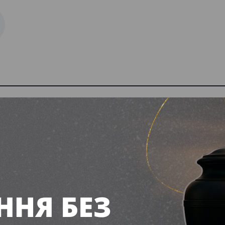
кову ситуацію змінил
потрібно знати пасажир
ка
рпня 2026