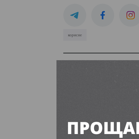
корисне
Через безпе
поїздів: що 
Вільногірсь
Діана Попович
12:30, 7 Се