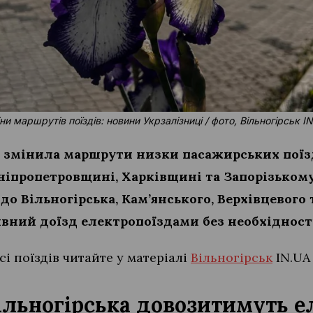
ни маршрутів поїздів: новини Укрзалізниці / фото, Вільногірськ I
 змінила маршрути низки пасажирських поїзд
Дніпропетровщині, Харківщині та Запорізьком
до Вільногірська, Кам’янського, Верхівцевого
вний доїзд електропоїздами без необхідності
сі поїздів читайте у матеріалі
Вільногірськ
IN.UA
ільногірська довозитимуть 