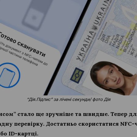
“Дія.Підпис” за лічені секунди/ фото Дія
исом” стало ще зручніше та швидше. Тепер для
дну перевірку. Достатньо скористатися NFC-
бо ID-картці.