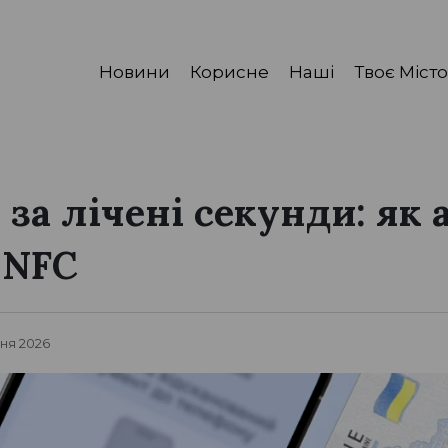
Новини
Корисне
Наші
Твоє Місто
 за лічені секунди: як
 NFC
вня 2026