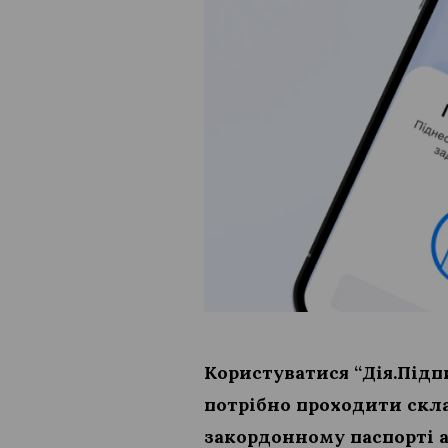
Користуватися “Дія.Підп
потрібно проходити скла
закордонному паспорті а