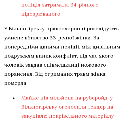
поліція затримала 34-річного
підозрюваного
У Вільногірську правоохоронці розслідують
умисне вбивство 33-річної жінки. За
попередніми даними поліції, між цивільним
подружжям виник конфлікт, під час якого
чоловік завдав співмешканці ножового
поранення. Від отриманих травм жінка
померла.
Майже пів мільйона на руберойд: у
Вільногірську оголосили тендер на
закупівлю покрівельного матеріалу