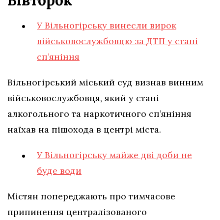
У Вільногірську винесли вирок
військовослужбовцю за ДТП у стані
сп’яніння
Вільногірський міський суд визнав винним
військовослужбовця, який у стані
алкогольного та наркотичного сп’яніння
наїхав на пішохода в центрі міста.
У Вільногірську майже дві доби не
буде води
Містян попереджають про тимчасове
припинення централізованого