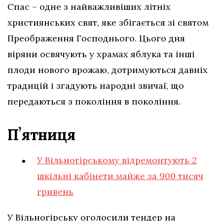
Спас – одне з найважливіших літніх
християнських свят, яке збігається зі святом
Преображення Господнього. Цього дня
віряни освячують у храмах яблука та інші
плоди нового врожаю, дотримуються давніх
традицій і згадують народні звичаї, що
передаються з покоління в покоління.
Пʼятниця
У Вільногірському відремонтують 2
шкільні кабінети майже за 900 тисяч
гривень
У Вільногірську оголосили тендер на