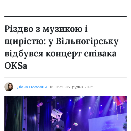
Різдво з музикою і
щирістю: у Вільногірську
відбувся концерт співака
OKSа
18:29, 26 Грудня 2025
Діана Попович