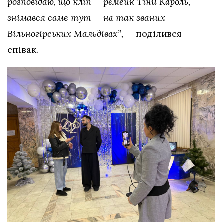
розповідаю, що кліп — ремейк Тіни Кароль,
знімався саме тут — на так званих
Вільногірських Мальдівах”,
— поділився
співак.