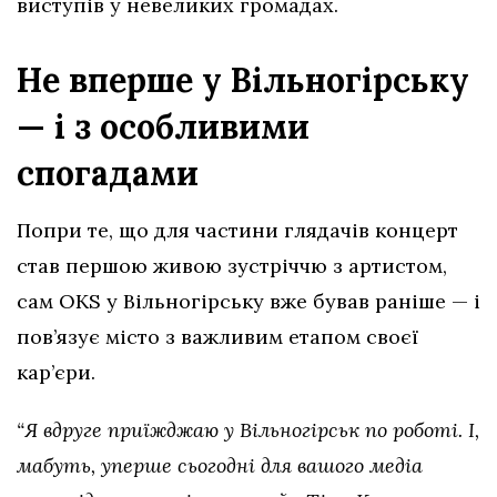
виступів у невеликих громадах.
Не вперше у Вільногірську
— і з особливими
спогадами
Попри те, що для частини глядачів концерт
став першою живою зустріччю з артистом,
сам OKS у Вільногірську вже бував раніше — і
пов’язує місто з важливим етапом своєї
кар’єри.
“Я вдруге приїжджаю у Вільногірськ по роботі. І,
мабуть, уперше сьогодні для вашого медіа