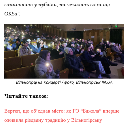
запитаєте у публіки, чи чекають вони ще
OKSа”.
Вільногірці на концерті / фото, Вільногірськ IN.UA
Читайте також:
Вертеп, що об’єднав місто: як ГО “Бджола” вперше
оживила різдвяну традицію у Вільногірську