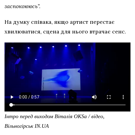
заспокоююсь”.
На думку співака, якщо артист перестає
хвилюватися, сцена для нього втрачає сенс.
Інтро перед виходом Віталія OKSа / відео,
Вільногірськ IN.UA