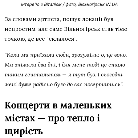
Інтерв’ю з Віталієм / фото, Вільногірськ IN.UA
За словами артиста, пошук локації був
непростим, але саме Вільногірськ став тією
точкою, де все “склалося”.
“Коли ми приїхали сюди, зрозуміли: о, це воно.
Ми знімали два дні, і для мене тоді це стало
таким гештальтом — я тут був. І сьогодні
мені дуже радісно було до вас повертатись”.
Концерти в маленьких
містах — про тепло і
щирість