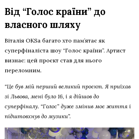
Від “Голос країни” до
власного шляху
Віталія OKSа багато хто пам’ятає як
суперфіналіста шоу “Голос країни”. Артист
визнає: цей проєкт став для нього
переломним.
“Це був мій перший великий проєкт. Я приїхав
зі Львова, мені було 16, і я дійшов до
суперфіналу. “Голос” дуже змінив моє життя і
підштовхнув до музики”.