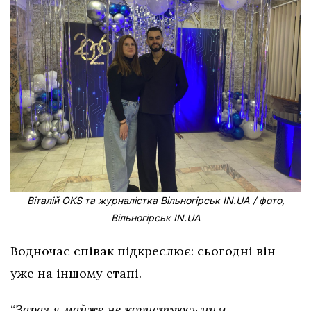
Віталій OKS та журналістка Вільногірськ IN.UA / фото,
Вільногірськ IN.UA
Водночас співак підкреслює: сьогодні він
уже на іншому етапі.
“Зараз я майже не користуюсь цим