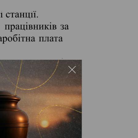
новить 21 мільйон 236
 населення за отримані
8 мільйонів 624 тисячі
гривень.