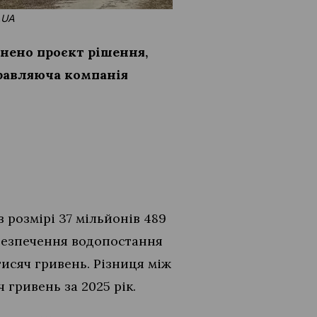
.UA
днено проєкт рішення,
равляюча компанія
 розмірі 37 мільйонів 489
абезпечення водопостання
тисяч гривень. Різниця між
 гривень за 2025 рік.