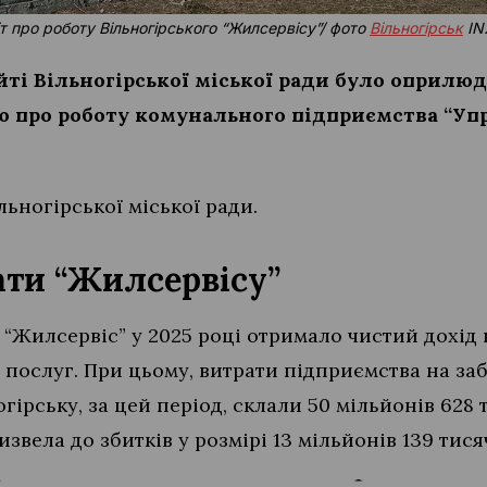
іт про роботу Вільногірського “Жилсервісу”/ фото
Вільногірськ
IN
айті Вільногірської міської ради було оприлю
ю про роботу комунального підприємства “Уп
льногірської міської ради.
ати “Жилсервісу”
Жилсервіс” у 2025 році отримало чистий дохід в
я послуг. При цьому, витрати підприємства на з
гірську, за цей період, склали 50 мільйонів 628 
вела до збитків у розмірі 13 мільйонів 139 тисяч