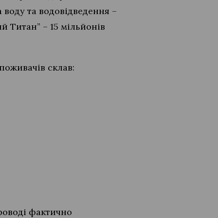
а воду та водовідведення –
й Титан” – 15 мільйонів
споживачів склав:
роводі фактично