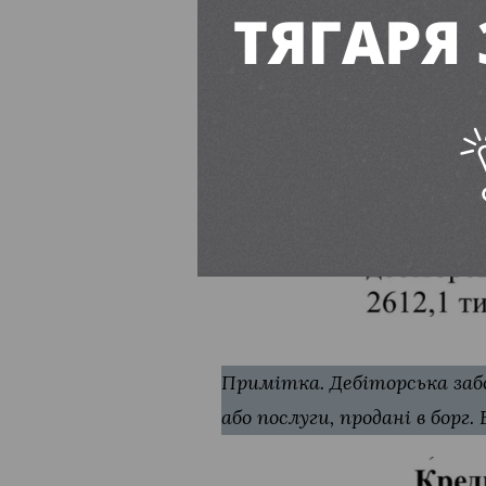
Примітка. Дебіторська забо
або послуги, продані в борг