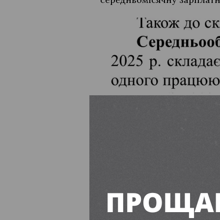
Борги “Жилсерв
На початок 2026 року дебі
тисяч гривень, з яких 20 
послуги. Для порівняння, 
гривень, з яких заборгова