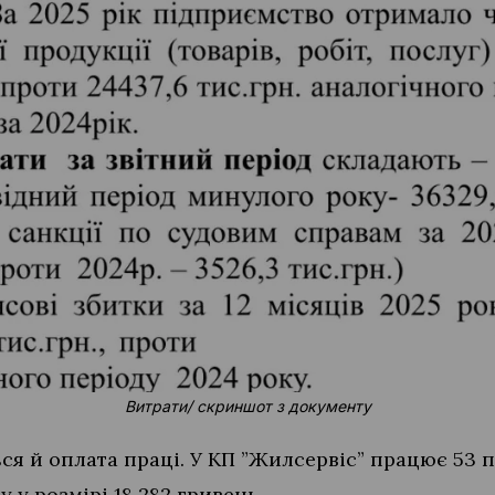
Витрати/ скриншот з документу
ся й оплата праці. У КП ”Жилсервіс” працює 53 
 у розмірі 18 282 гривень.