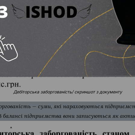
Дебіторська заборгованість/ скриншот з документу
ргованість — суми, які нараховуються підприємств
. В балансі підприємства вони записуються як акти