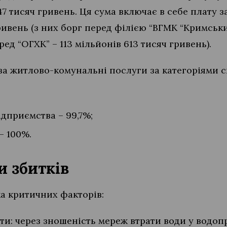
47 тисяч гривень. Ця сума включає в себе плату з
гривень (з них борг перед філією “ВГМК “Кримськи
ред “ОГХК” – 113 мільйонів 613 тисяч гривень).
 за житлово-комунальні послуги за категоріями 
ідприємства – 99,7%;
– 100%.
и збитків
ка критичних факторів:
ти: через зношеність мереж втрати води у водоп