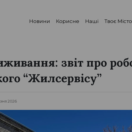
Новини
Корисне
Наші
Твоє Місто
иживання: звіт про роб
кого “Жилсервісу”
езня 2026