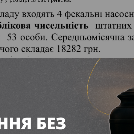
Кількість працівників/ скриншот з документу
ісу”
торська заборгованість перед “Жилсервісом” ста
мільйонів 542 тисячі гривень – це заборгованість
на початок 2025 року заборгованість становила 1
ність населення складала 17 мільйонів 870 тисяч 