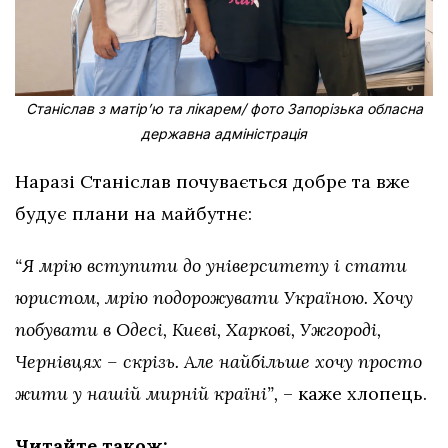
Станіслав з матірʼю та лікарем/ фото Запорізька обласна
державна адміністрація
Наразі Станіслав почувається добре та вже
будує плани на майбутнє:
“Я мрію вступити до університету і стати
юристом, мрію подорожувати Україною. Хочу
побувати в Одесі, Києві, Харкові, Ужгороді,
Чернівцях – скрізь. Але найбільше хочу просто
жити у нашій мирній країні”,
– каже хлопець.
Читайте також: