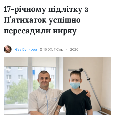
17-річному підлітку з
Пʼятихаток успішно
пересадили нирку
16:00, 7 Серпня 2026
Єва Буянова