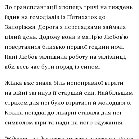
До трансплантації хлопець тричі на тиждень
їздив на гемодіаліз із Пʼятихаток до
Запоріжжя. Дорога з пересадками займала
цілий день. Додому вони з матірʼю Любовʼю
поверталися близько першої години ночі.
Пані Любов залишила роботу на залізниці,
аби весь час бути поряд із сином.
Жінка вже знала біль непоправної втрати –
на війні загинув її старший син. Найбільшим
страхом для неї було втратити й молодшого.
Кожна поїздка до лікарні ставала для неї
символом віри та надії на його одужання.
“Є донор – ці два слова ми чекали роками. Лікар