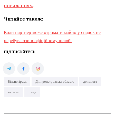
посиланням
.
Читайте також:
Коли партнер може отримати майно у спадок не
перебуваючи в офіційному шлюбі
ПІДПИСУЙТЕСЬ
Вільногірськ
Дніпропетровська область
допомога
корисне
Люди