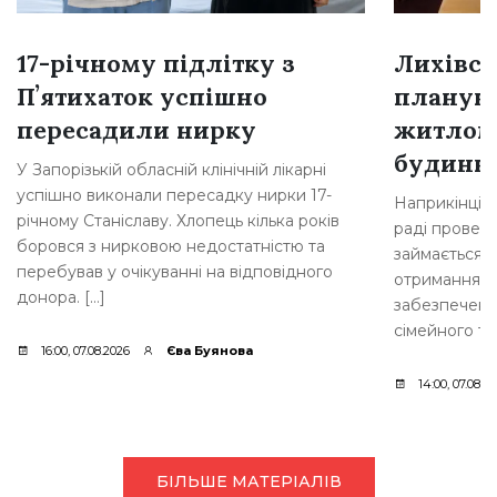
17-річному підлітку з
Лихівсь
Пʼятихаток успішно
плануют
пересадили нирку
житлом
будинкі
У Запорізькій обласній клінічній лікарні
успішно виконали пересадку нирки 17-
Наприкінці л
річному Станіславу. Хлопець кілька років
раді провели
боровся з нирковою недостатністю та
займається 
перебував у очікуванні на відповідного
отримання д
донора. […]
забезпеченн
сімейного ти
16:00, 07.08.2026
Єва Буянова
14:00, 07.08.2
БІЛЬШЕ МАТЕРІАЛІВ