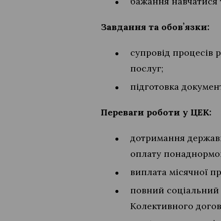
бажання навчатися 
Завдання та обовʼязки:
супровід процесів р
послуг;
підготовка документ
Переваги роботи у ЦЕК:
дотримання державни
оплату понаднормов
виплата місячної п
повний соціальний 
Колективного догов