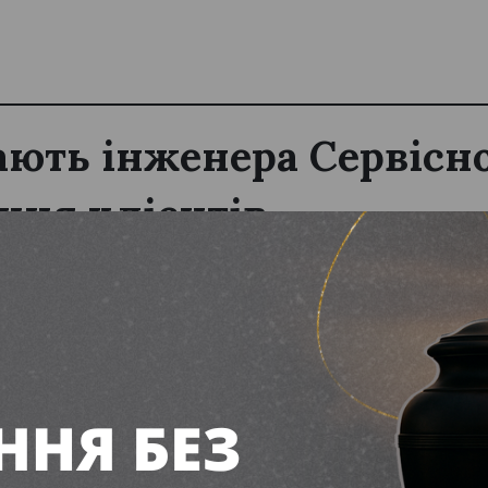
ють інженера Сервісн
ння клієнтів
ня 2026