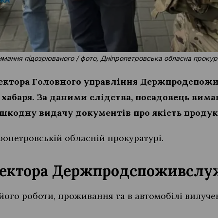
мання підозрюваного / фото, Дніпропетровська обласна проку
пектора Головного управління Держпродспожив
хабаря. За даними слідства, посадовець вимаг
ешкодну видачу документів про якість продук
ропетровській обласній прокуратурі.
пектора Держпродспоживслу
 його роботи, проживання та в автомобілі вилуче