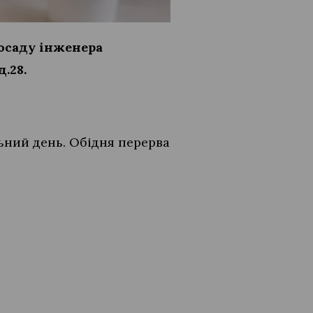
посаду інженера
д.28.
льний день. Обідня перерва