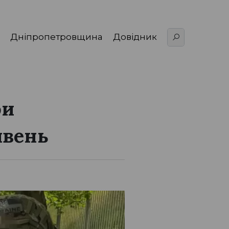
Дніпропетровщина
Довідник
би
ивень