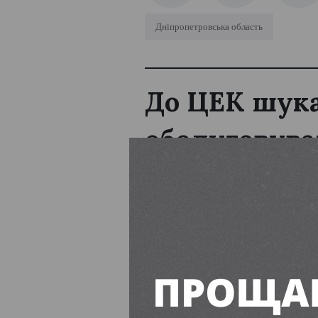
Дніпропетровська область
До ЦЕК шука
обслуговува
Єва Буянова
10:00, 6 Серп