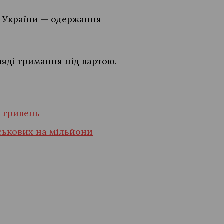
су України — одержання
яді тримання під вартою.
ч гривень
ськових на мільйони