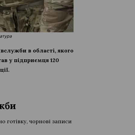
ратура
служби в області, якого
ав у підприємця 120
ції.
жби
но готівку, чорнові записи