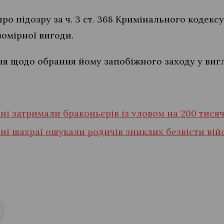
ро підозру за ч. 3 ст. 368 Кримінального кодек
омірної вигоди.
ня щодо обрання йому запобіжного заходу у вигл
і затримали браконьєрів із уловом на 200 тися
і шахраї ошукали родичів зниклих безвісти вій