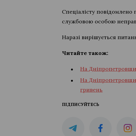
Спеціалісту повідомлено п
службовою особою неправ
Наразі вирішується питан
Читайте також:
На Дніпропетровщин
На Дніпропетровщин
гривень
ПІДПИСУЙТЕСЬ