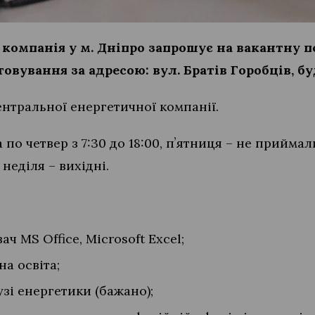
компанія у м. Дніпро запрошує на вакантну 
овування за адресою: вул. Братів Горобців, бу
нтральної енергетичної компанії.
 по четвер з 7:30 до 18:00, пʼятниця – не прийма
а неділя – вихідні.
ч MS Office, Microsoft Excel;
на освіта;
узі енергетики (бажано);