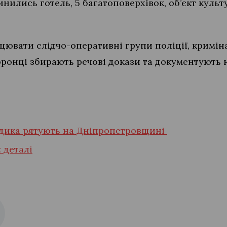
ились готель, 5 багатоповерхівок, об’єкт культу
ювати слідчо-оперативні групи поліції, кримін
ронці збирають речові докази та документують 
дика рятують на Дніпропетровщині
 деталі