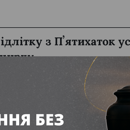
підлітку з Пʼятихаток 
 нирку
ня 2026