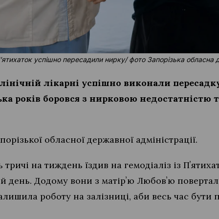
 Пʼятихаток успішно пересадили нирку/ фото Запорізька обласна 
клінічній лікарні успішно виконали пересадк
ька років боровся з нирковою недостатністю т
порізької обласної державної адміністрації.
 тричі на тиждень їздив на гемодіаліз із Пʼятиха
й день. Додому вони з матірʼю Любовʼю поверта
алишила роботу на залізниці, аби весь час бути 