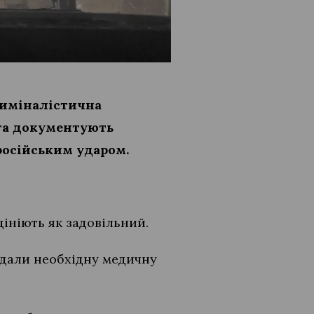
риміналістична
 та документують
російським ударом.
цініють як задовільний.
надали необхідну медичну