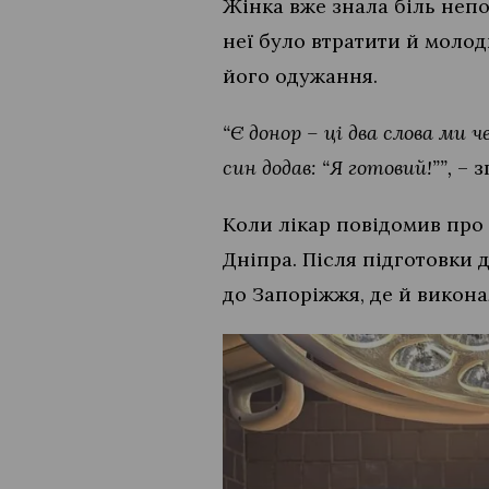
Жінка вже знала біль непо
неї було втратити й молод
його одужання.
“Є донор – ці два слова ми ч
син додав: “Я готовий!””,
– з
Коли лікар повідомив про
Дніпра. Після підготовки
до Запоріжжя, де й викона