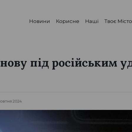
Новини
Корисне
Наші
Твоє Місто
знову під російським у
Жовтня 2024