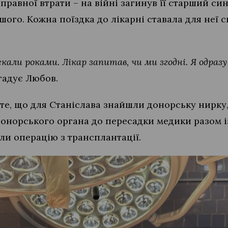
правної втрати – на війні загинув її старший си
шого. Кожна поїздка до лікарні ставала для неї с
екали роками. Лікар запитав, чи ми згодні. Я одразу
гадує Любов.
 те, що для Станіслава знайшли донорську нирку
 донорського органа до пересадки медики разом 
ли операцію з трансплантації.