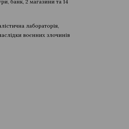
ри, банк, 2 магазини та 14
алістична лабораторія,
наслідки воєнних злочинів