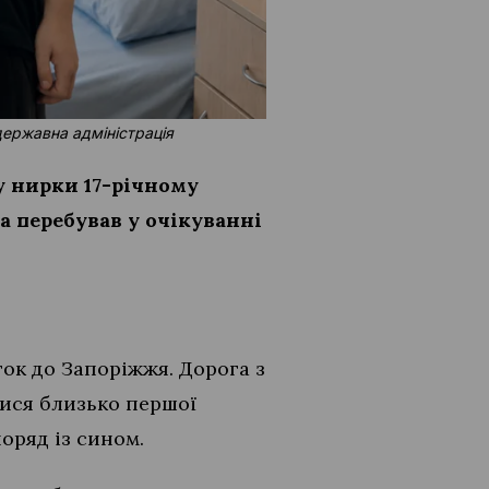
державна адміністрація
у нирки 17-річному
а перебував у очікуванні
ток до Запоріжжя. Дорога з
лися близько першої
поряд із сином.