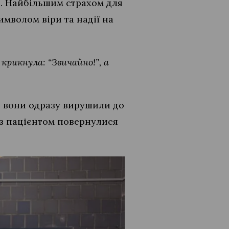
н. Найбільшим страхом для
имволом віри та надії на
 крикнула: “Звичайно!”, а
, вони одразу вирушили до
із пацієнтом повернулися