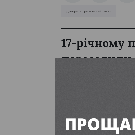
Дніпропетровська область
17-річному 
пересадили
Єва Буянова
16:00, 7 Серп