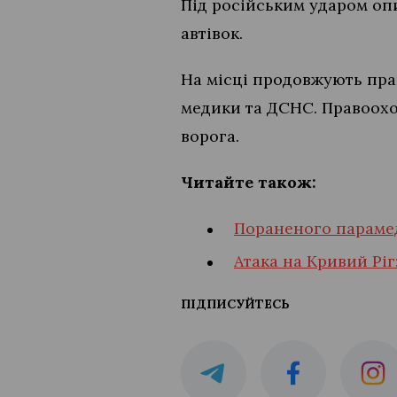
Під російським ударом опин
автівок.
На місці продовжують прац
медики та ДСНС. Правоохо
ворога.
Читайте також:
Пораненого параме
Атака на Кривий Ріг:
ПІДПИСУЙТЕСЬ