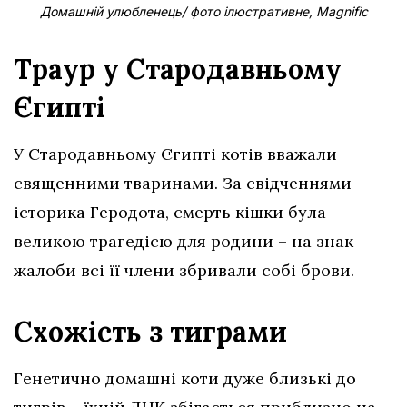
Домашній улюбленець/ фото ілюстративне, Magnific
Траур у Стародавньому
Єгипті
У Стародавньому Єгипті котів вважали
священними тваринами. За свідченнями
історика Геродота, смерть кішки була
великою трагедією для родини – на знак
жалоби всі її члени збривали собі брови.
Схожість з тиграми
Генетично домашні коти дуже близькі до