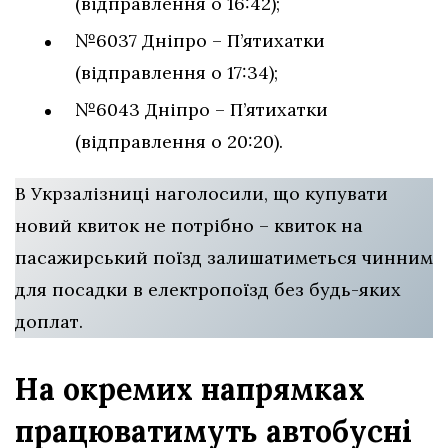
(відправлення о 16:42);
№6037 Дніпро – П’ятихатки
(відправлення о 17:34);
№6043 Дніпро – П’ятихатки
(відправлення о 20:20).
В Укрзалізниці наголосили, що купувати
новий квиток не потрібно – квиток на
пасажирський поїзд залишатиметься чинним
для посадки в електропоїзд без будь-яких
доплат.
На окремих напрямках
працюватимуть автобусні