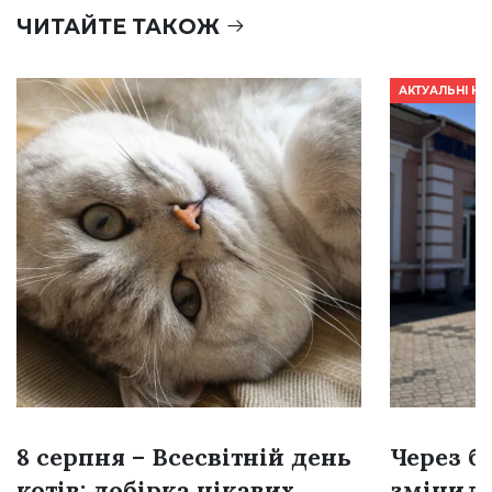
ЧИТАЙТЕ ТАКОЖ
АКТУАЛЬНІ Н
8 серпня – Всесвітній день
Через б
котів: добірка цікавих
змінил