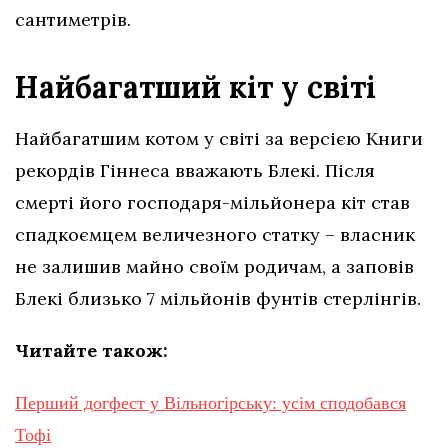
сантиметрів.
Найбагатший кіт у світі
Найбагатшим котом у світі за версією Книги
рекордів Гіннеса вважають Блекі. Після
смерті його господаря-мільйонера кіт став
спадкоємцем величезного статку – власник
не залишив майно своїм родичам, а заповів
Блекі близько 7 мільйонів фунтів стерлінгів.
Читайте також:
Перший догфест у Вільногірську: усім сподобався
Тофі