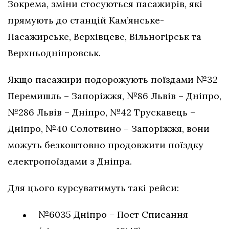
Зокрема, зміни стосуються пасажирів, які
прямують до станцій Кам’янське-
Пасажирське, Верхівцеве, Вільногірськ та
Верхньодніпровськ.
Якщо пасажири подорожують поїздами №32
Перемишль – Запоріжжя, №86 Львів – Дніпро,
№286 Львів – Дніпро, №42 Трускавець –
Дніпро, №40 Солотвино – Запоріжжя, вони
можуть безкоштовно продовжити поїздку
електропоїздами з Дніпра.
Для цього курсуватимуть такі рейси:
№6035 Дніпро – Пост Списання