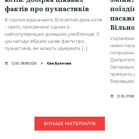
фактів про пухнастиків
поїздів
пасажир
8 серпня відзначають Всесвітній день котів
Вільног
– свято, присвячене одним із
найпопулярніших домашніх улюбленців. З
Укрзалізниц
цієї нагоди зібрали цікаві факти про
низки пасажи
пухнастиків, які можуть здивувати […]
погіршення б
Дніпропетров
12:00, 08.08.2026
Єва Буянова
Запорізькому
прямують до 
Верхівцевого
12:30, 07.08.20
БІЛЬШЕ МАТЕРІАЛІВ