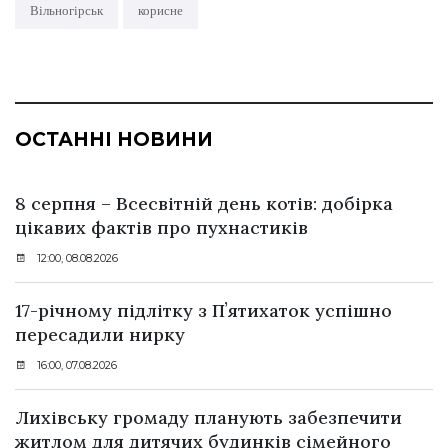
Вільногірськ
корисне
ОСТАННІ НОВИНИ
8 серпня – Всесвітній день котів: добірка
цікавих фактів про пухнастиків
12:00, 08.08.2026
17-річному підлітку з Пʼятихаток успішно
пересадили нирку
16:00, 07.08.2026
Лихівську громаду планують забезпечити
житлом для дитячих будинків сімейного