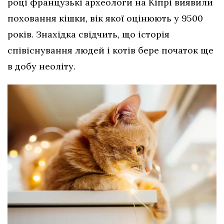
році французькі археологи на Кіпрі виявили
поховання кішки, вік якої оцінюють у 9500
років. Знахідка свідчить, що історія
співіснування людей і котів бере початок ще
в добу неоліту.