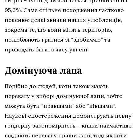
тигрів – їхній ДНК збігається приблизно на
95,6%. Саме спільне походження частково
пояснює деякі звички наших улюбленців,
зокрема те, що вони мітять територію,
полюбляють гратися зі “здобиччю” та
проводять багато часу уві сні.
Домінуюча лапа
Подібно до людей, коти також мають
перевагу у виборі домінуючої лапи, тобто
можуть бути “правшами” або “лівшами”.
Наукові спостереження демонструють певну
гендерну закономірність – кішки найчастіше
віддають перевагу правій лапі, тоді як коти