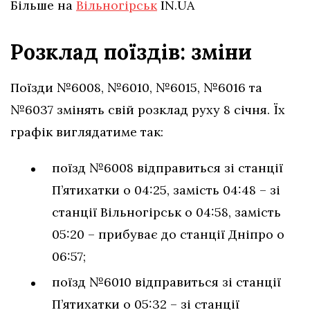
Більше на
Вільногірськ
IN.UA
Розклад поїздів: зміни
Поїзди №6008, №6010, №6015, №6016 та
№6037 змінять свій розклад руху 8 січня. Їх
графік виглядатиме так:
поїзд №6008 відправиться зі станції
П’ятихатки о 04:25, замість 04:48 – зі
станції Вільногірськ о 04:58, замість
05:20 – прибуває до станції Дніпро о
06:57;
поїзд №6010 відправиться зі станції
П’ятихатки о 05:32 – зі станції