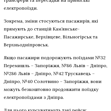
трансфери та пересадки на приміські
електропоїзди.
Зокрема, зміни стосуються пасажирів, які
прямують до станцій Кам’янське-
Пасажирське, Верхівцеве, Вільногірськ та
Верхньодніпровськ.
Якщо пасажири подорожують поїздами №32
Перемишль – Запоріжжя, №86 Львів – Дніпро,
№286 Львів – Дніпро, №42 Трускавець –
Дніпро, №40 Солотвино – Запоріжжя, вони
можуть безкоштовно продовжити поїздку
електропоїздами з Дніпра.
Для цього курсуватимуть такі рейси: