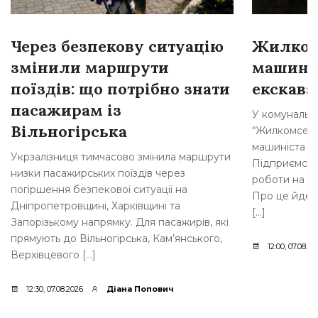
Через безпекову ситуацію
Жилком
змінили маршрути
машині
поїздів: що потрібно знати
екскава
пасажирам із
У комунальн
Вільногірська
“Жилкомсерві
машиніста о
Укрзалізниця тимчасово змінила маршрути
Підприємств
низки пасажирських поїздів через
роботи на п
погіршення безпекової ситуації на
Про це йдет
Дніпропетровщині, Харківщині та
[…]
Запорізькому напрямку. Для пасажирів, які
прямують до Вільногірська, Кам’янського,
12:00, 07.08.20
Верхівцевого […]
12:30, 07.08.2026
Діана Попович