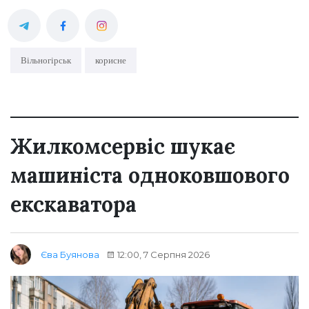
Вільногірськ
корисне
Жилкомсервіс шукає
машиніста одноковшового
екскаватора
12:00, 7 Серпня 2026
Єва Буянова