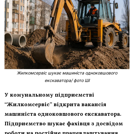
Жилкомсервіс шукає машиніста одноковшового
екскаватора/ фото ШІ
У комунальному підприємстві
“Жилкомсервіс” відкрита вакансія
машиніста одноковшового екскаватора.
Підприємство шукає фахівця з досвідом
роботи на постійне працевлаштування.