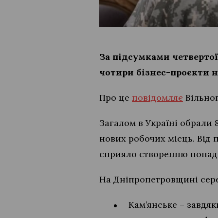
За підсумками четвертої
чотири бізнес-проєкти 
Про це
повідомляє
Вільног
Загалом в Україні обрали 
нових робочих місць. Від 
сприяло створенню понад 
На Дніпропетровщині сере
Кам’янське – завдя