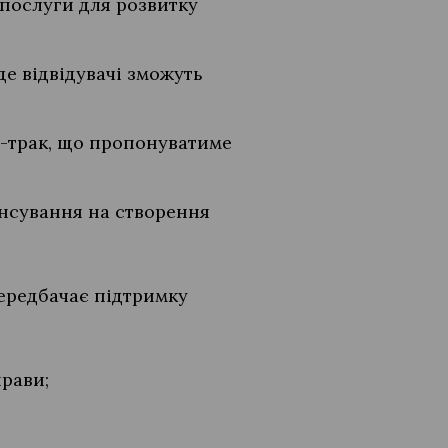
послуги для розвитку
де відвідувачі зможуть
д-трак, що пропонуватиме
нсування на створення
передбачає підтримку
прави;