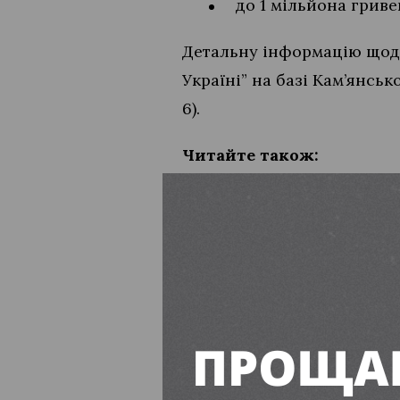
до 1 мільйона гриве
Детальну інформацію щодо
Україні” на базі Кам’янсь
6).
Читайте також:
В Україні оштрафува
З квітня 2025 року 
ПІДПИСУЙТЕСЬ