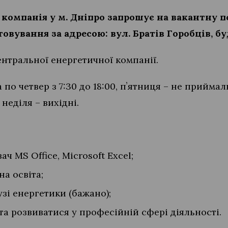
компанія у м. Дніпро запрошує на вакантну 
овування за адресою: вул. Братів Горобців, бу
нтральної енергетичної компанії.
 по четвер з 7:30 до 18:00, пʼятниця – не прийма
а неділя – вихідні.
ч MS Office, Microsoft Excel;
на освіта;
узі енергетики (бажано);
та розвиватися у професійній сфері діяльності.