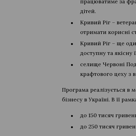
працюватиме за фра
дітей.
Кривий Ріг – ветера
отримати корисні с
Кривий Ріг – ще од
доступну та якісну ї
селище Червоні Под
крафтового цеху з 
Програма реалізується в м
бізнесу в Україні. В її ра
до 150 тисяч гривен
до 250 тисяч гривен