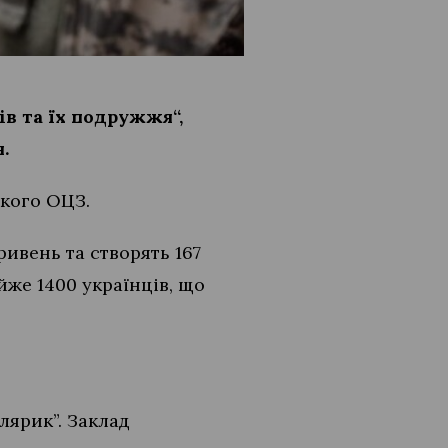
ів та їх подружжя
“,
.
ького ОЦЗ.
ривень та створять 167
йже 1400 українців, що
лярик”. Заклад