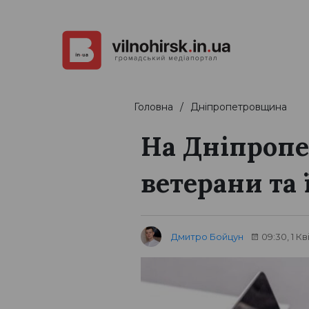
Головна
Дніпропетровщина
На Дніпропе
ветерани та 
Дмитро Бойцун
09:30, 1 Кв