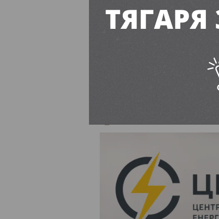
Дніпропетровська область
До ЦЕК шука
обслуговува
Єва Буянова
10:00, 6 Серп