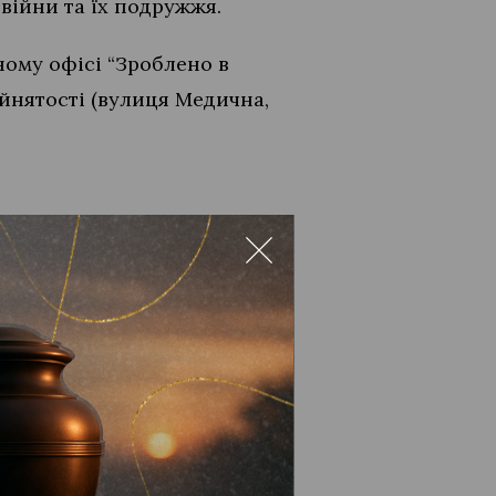
 війни та їх подружжя.
ому офісі “Зроблено в
айнятості (вулиця Медична,
ідвищені ціни на ліки