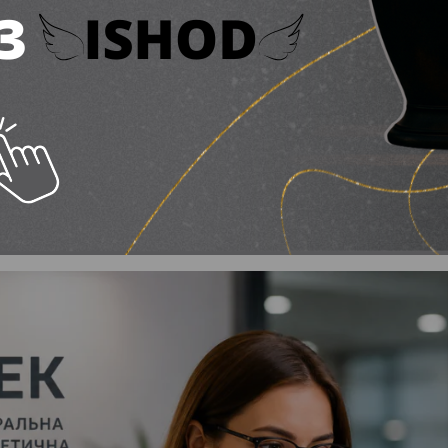
ють інженера Сервісн
ння клієнтів
ня 2026