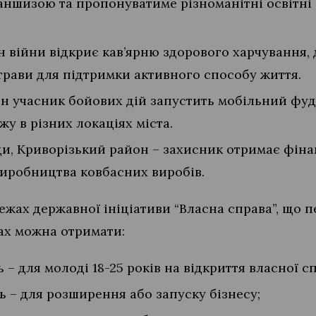
ншизою та пропонуватиме різноманітні освітні 
н війни відкриє кав’ярню здорового харчування, 
трави для підтримки активного способу життя.
ин учасник бойових дій запустить мобільний фу
жу в різних локаціях міста.
и, Криворізький район – захисник отримає фіна
виробництва ковбасних виробів.
ежах державної ініціативи “Власна справа”, що 
мках можна отримати:
ь – для молоді 18-25 років на відкриття власної с
ь – для розширення або запуску бізнесу;