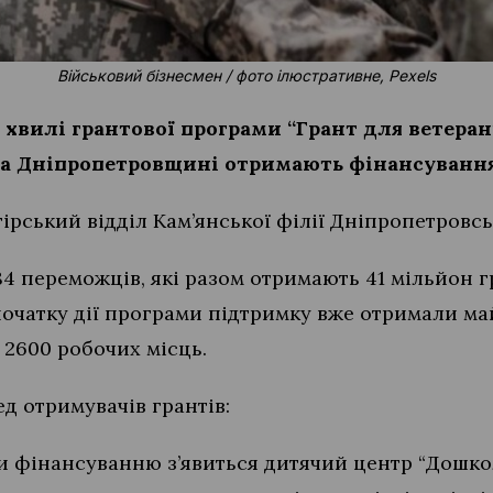
Військовий бізнесмен / фото ілюстративне, Pexels
 хвилі грантової програми
“Грант для ветеран
на Дніпропетровщині отримають фінансування
ірський відділ Кам’янської філії Дніпропетровс
84 переможців, які разом отримають 41 мільйон г
початку дії програми підтримку вже отримали ма
2600 робочих місць.
д отримувачів грантів:
ки фінансуванню з’явиться дитячий центр “Дошко