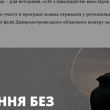
нь – для ветеранів, осіб з інвалідністю внаслідок
 участі в програмі можна отримати у регіональн
кої філії Дніпропетровського обласного центру з
ли аптеки на суму понад 200 тисяч гривень за п
українців очікують зміни в оплаті лікарняних