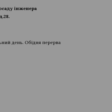
посаду інженера
д.28.
льний день. Обідня перерва