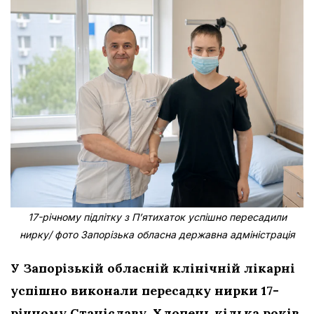
17-річному підлітку з Пʼятихаток успішно пересадили
нирку/ фото Запорізька обласна державна адміністрація
У Запорізькій обласній клінічній лікарні
успішно виконали пересадку нирки 17-
річному Станіславу. Хлопець кілька років