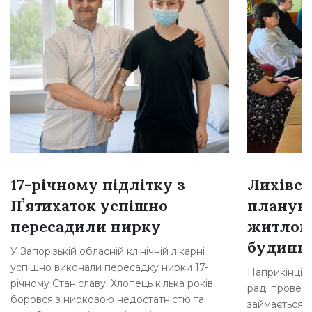
17-річному підлітку з
Лихівсь
Пʼятихаток успішно
плануют
пересадили нирку
житлом
будинкі
У Запорізькій обласній клінічній лікарні
успішно виконали пересадку нирки 17-
Наприкінці л
річному Станіславу. Хлопець кілька років
раді провели
боровся з нирковою недостатністю та
займається 