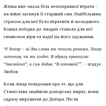
Жінка вже знала біль непоправної втрати –
на війні загинув її старший син. Найбільшим
страхом для неї було втратити й молодшого.
Кожна поїздка до лікарні ставала для неї
символом віри та надії на його одужання.
“Є донор – ці два слова ми чекали роками. Лікар
запитав, чи ми згодні. Я одразу крикнула:
“Звичайно!”, а син додав: “Я готовий!””,
– згадує
Любов.
Коли лікар повідомив про те, що для
Станіслава знайшли донорську нирку, вони
одразу вирушили до Дніпра. Після