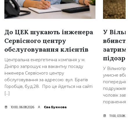
До ЦЕК шукають інженера
У Вільн
Сервісного центру
вбивств
обслуговування клієнтів
затрима
підозр
Центральна енергетична компанія у м.
Дніпро запрошує на вакантну посаду
У Вільногірс
інженера Сервісного центру
умисне вбивс
обслуговування за адресою: вул. Братів
попередніми 
Горобців, буд.28. Про це йдеться на сайті
подружжям ви
[…]
чоловік зав
поранення. [
10:00, 06.08.2026
Єва Буянова
11:00, 03.08.20