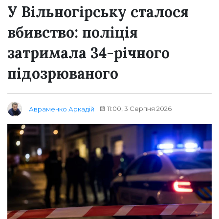
У Вільногірську сталося
вбивство: поліція
затримала 34-річного
підозрюваного
11:00, 3 Серпня 2026
Авраменко Аркадій