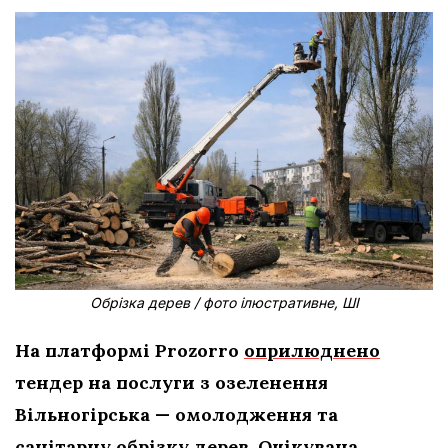
Обрізка дерев / фото ілюстративне, ШІ
На платформі Prozorro
оприлюднено
тендер на послуги з озеленення
Вільногірська — омолодження та
санітарну обрізку дерев. Очікувана