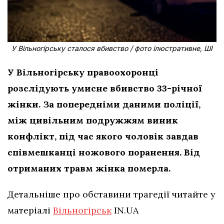
У Вільногірську сталося вбивство / фото ілюстративне, ШІ
У Вільногірську правоохоронці
розслідують умисне вбивство 33-річної
жінки. За попередніми даними поліції,
між цивільним подружжям виник
конфлікт, під час якого чоловік завдав
співмешканці ножового поранення. Від
отриманих травм жінка померла.
Детальніше про обставини трагедії читайте у
матеріалі
Вільногірськ
IN.UA