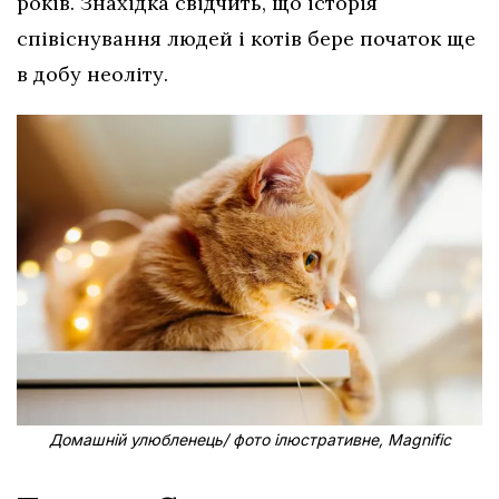
років. Знахідка свідчить, що історія
співіснування людей і котів бере початок ще
в добу неоліту.
Домашній улюбленець/ фото ілюстративне, Magnific