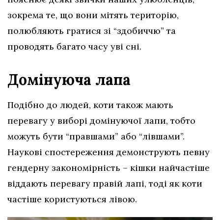
зокрема те, що вони мітять територію,
полюбляють гратися зі “здобиччю” та
проводять багато часу уві сні.
Домінуюча лапа
Подібно до людей, коти також мають
перевагу у виборі домінуючої лапи, тобто
можуть бути “правшами” або “лівшами”.
Наукові спостереження демонструють певну
гендерну закономірність – кішки найчастіше
віддають перевагу правій лапі, тоді як коти
частіше користуються лівою.