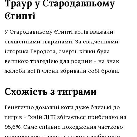
Траур у Стародавньому
Єгипті
У Стародавньому Єгипті котів вважали
священними тваринами. За свідченнями
історика Геродота, смерть кішки була
великою трагедією для родини – на знак
жалоби всі її члени збривали собі брови.
Схожість з тиграми
Генетично домашні коти дуже близькі до
тигрів – їхній ДНК збігається приблизно на
95,6%. Саме спільне походження частково
пояснює деякі звички наших улюбленців,