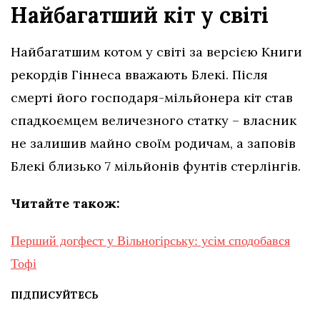
Найбагатший кіт у світі
Найбагатшим котом у світі за версією Книги
рекордів Гіннеса вважають Блекі. Після
смерті його господаря-мільйонера кіт став
спадкоємцем величезного статку – власник
не залишив майно своїм родичам, а заповів
Блекі близько 7 мільйонів фунтів стерлінгів.
Читайте також:
Перший догфест у Вільногірську: усім сподобався
Тофі
ПІДПИСУЙТЕСЬ