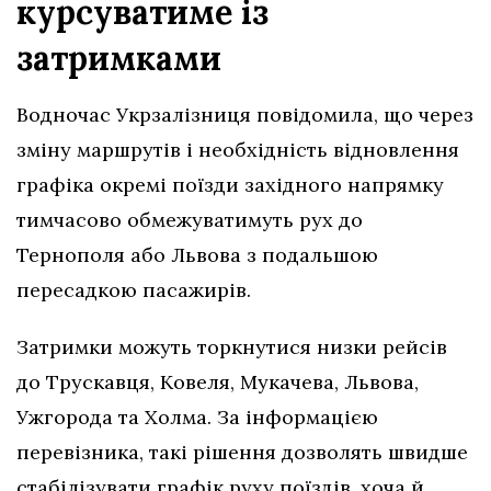
курсуватиме із
затримками
Водночас Укрзалізниця повідомила, що через
зміну маршрутів і необхідність відновлення
графіка окремі поїзди західного напрямку
тимчасово обмежуватимуть рух до
Тернополя або Львова з подальшою
пересадкою пасажирів.
Затримки можуть торкнутися низки рейсів
до Трускавця, Ковеля, Мукачева, Львова,
Ужгорода та Холма. За інформацією
перевізника, такі рішення дозволять швидше
стабілізувати графік руху поїздів, хоча й