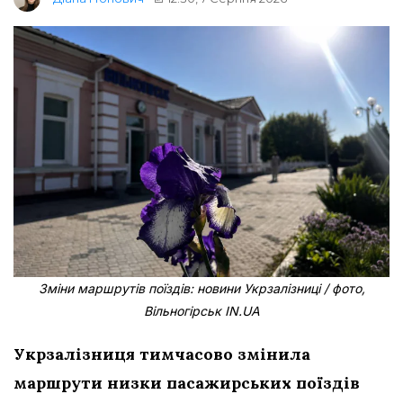
Зміни маршрутів поїздів: новини Укрзалізниці / фото,
Вільногірськ IN.UA
Укрзалізниця тимчасово змінила
маршрути низки пасажирських поїздів