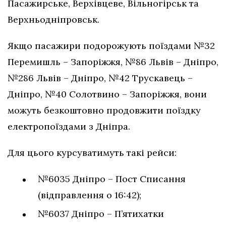
Пасажирське, Верхівцеве, Вільногірськ та
Верхньодніпровськ.
Якщо пасажири подорожують поїздами №32
Перемишль – Запоріжжя, №86 Львів – Дніпро,
№286 Львів – Дніпро, №42 Трускавець –
Дніпро, №40 Солотвино – Запоріжжя, вони
можуть безкоштовно продовжити поїздку
електропоїздами з Дніпра.
Для цього курсуватимуть такі рейси:
№6035 Дніпро – Пост Списання
(відправлення о 16:42);
№6037 Дніпро – П’ятихатки