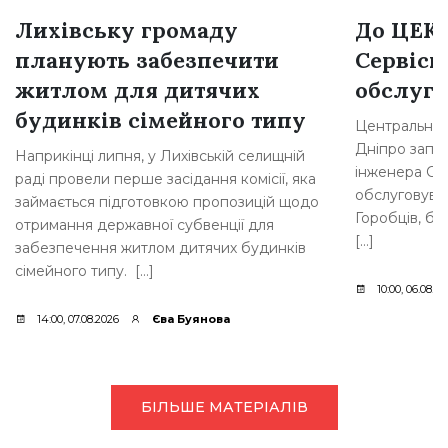
Лихівську громаду
До ЦЕК
планують забезпечити
Сервісн
житлом для дитячих
обслуго
будинків сімейного типу
Центральна е
Дніпро запр
Наприкінці липня, у Лихівській селищній
інженера Се
раді провели перше засідання комісії, яка
обслуговуван
займається підготовкою пропозицій щодо
Горобців, бу
отримання державної субвенції для
[…]
забезпечення житлом дитячих будинків
сімейного типу. […]
10:00, 06.08.2
14:00, 07.08.2026
Єва Буянова
БІЛЬШЕ МАТЕРІАЛІВ