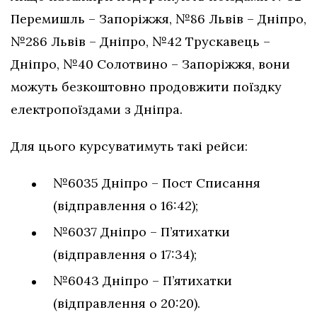
Перемишль – Запоріжжя, №86 Львів – Дніпро,
№286 Львів – Дніпро, №42 Трускавець –
Дніпро, №40 Солотвино – Запоріжжя, вони
можуть безкоштовно продовжити поїздку
електропоїздами з Дніпра.
Для цього курсуватимуть такі рейси:
№6035 Дніпро – Пост Списання
(відправлення о 16:42);
№6037 Дніпро – П’ятихатки
(відправлення о 17:34);
№6043 Дніпро – П’ятихатки
(відправлення о 20:20).