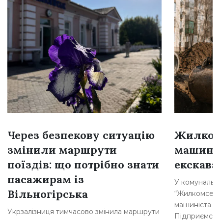
Через безпекову ситуацію
Жилком
змінили маршрути
машині
поїздів: що потрібно знати
екскава
пасажирам із
У комунальн
Вільногірська
“Жилкомсерві
машиніста о
Укрзалізниця тимчасово змінила маршрути
Підприємств