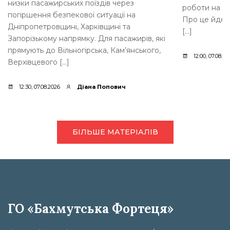
низки пасажирських поїздів через
роботи на п
погіршення безпекової ситуації на
Про це йдет
Дніпропетровщині, Харківщині та
[…]
Запорізькому напрямку. Для пасажирів, які
прямують до Вільногірська, Кам’янського,
12:00, 07.08.20
Верхівцевого […]
12:30, 07.08.2026
Діана Попович
БІЛЬШЕ МАТЕРІАЛІВ
ГО «Бахмутська Фортеця»